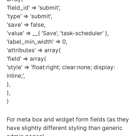
'field_id' => 'submit',
'type' => 'submit',
'save' => false,
'value' => __( 'Save', 'task-scheduler' ),
'label_min_width' => 0,
'attributes' => array(
'field' => array(
'style' => 'float:right; clear:none; display:
inline;',
),
),
)
For meta box and widget form fields (as they
have slightly different styling than generic