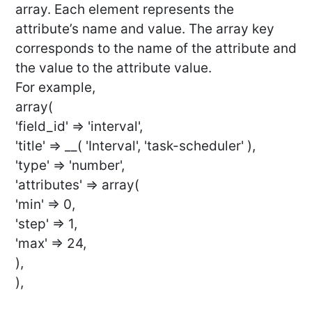
array. Each element represents the
attribute’s name and value. The array key
corresponds to the name of the attribute and
the value to the attribute value.
For example,
array(
'field_id' => 'interval',
'title' => __( 'Interval', 'task-scheduler' ),
'type' => 'number',
'attributes' => array(
'min' => 0,
'step' => 1,
'max' => 24,
),
),