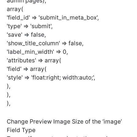
admin pages),
array(
'field_id' => 'submit_in_meta_box',
'type' => 'submit',
'save' => false,
'show_title_column' => false,
'label_min_width' => 0,
'attributes' => array(
'field' => array(
'style' => 'float:right; width:auto;',
),
),
),
Change Preview Image Size of the ‘image’
Field Type