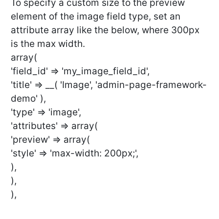
To specify a custom size to the preview
element of the image field type, set an
attribute array like the below, where 300px
is the max width.
array(
'field_id' => 'my_image_field_id',
'title' => __( 'Image', 'admin-page-framework-
demo' ),
'type' => 'image',
'attributes' => array(
'preview' => array(
'style' => 'max-width: 200px;',
),
),
),