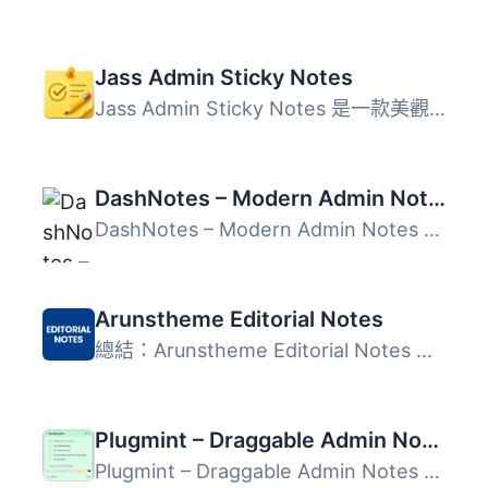
Jass Admin Sticky Notes
Jass Admin Sticky Notes 是一款美觀的 WordPress 控制台外掛...
DashNotes – Modern Admin Notes
DashNotes – Modern Admin Notes 是一款輕量級且易於使用的 W...
Arunstheme Editorial Notes
總結：Arunstheme Editorial Notes 是一款輕量級的 WordPress...
Plugmint – Draggable Admin Notes
Plugmint – Draggable Admin Notes 讓使用者可以在 WordPress...