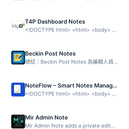
T4P Dashboard Notes
<!DOCTYPE html> <html> <body> <h2&...
Beckin Post Notes
總結：Beckin Post Notes 為編輯人員提供一個快速、私密的方...
NoteFlow – Smart Notes Manager for WordPress Admin
<!DOCTYPE html> <html> <body> <h2&g...
Mir Admin Note
Mir Admin Note adds a private editorial note system to th...