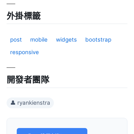
外掛標籤
post
mobile
widgets
bootstrap
responsive
開發者團隊
👤 ryankienstra