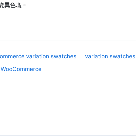
變異色塊。
ommerce variation swatches
variation swatche
or WooCommerce