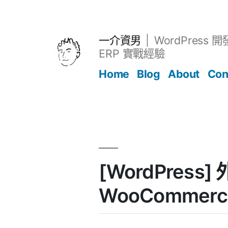
跳
至
主
一介資男
WordPress 
要
ERP 實戰經驗
內
Home
Blog
About
Con
容
文章
[WordPress] 
WooCommerc