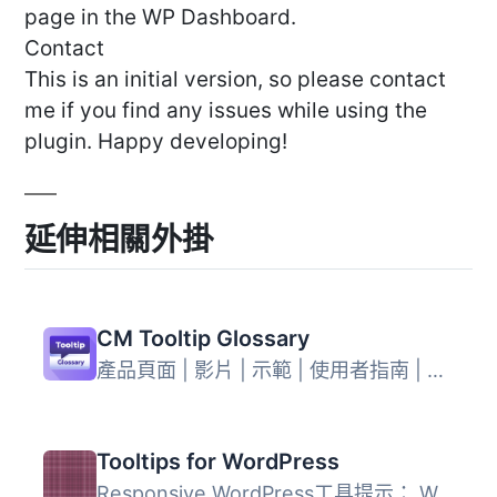
page in the WP Dashboard.
Contact
This is an initial version, so please contact
me if you find any issues while using the
plugin. Happy developing!
延伸相關外掛
CM Tooltip Glossary
產品頁面 | 影片 | 示範 | 使用者指南 | 附加元件 | 其他 CM...
Tooltips for WordPress
Responsive WordPress工具提示： WordPress工具提示 WordPre...