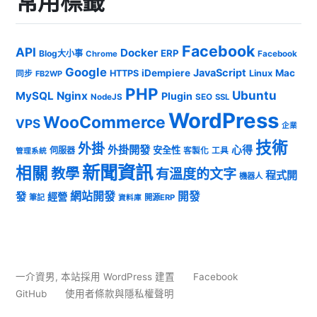
常用標籤
Facebook
API
Docker
ERP
Blog大小事
Chrome
Facebook
Google
JavaScript
iDempiere
Mac
HTTPS
Linux
同步
FB2WP
PHP
Ubuntu
MySQL
Nginx
Plugin
NodeJS
SEO
SSL
WordPress
WooCommerce
VPS
企業
技術
外掛
外掛開發
心得
安全性
伺服器
客製化
工具
管理系統
新聞資訊
相關
教學
有溫度的文字
程式開
機器人
發
網站開發
開發
經營
筆記
開源ERP
資料庫
一介資男
,
本站採用 WordPress 建置
Facebook
GitHub
使用者條款與隱私權聲明