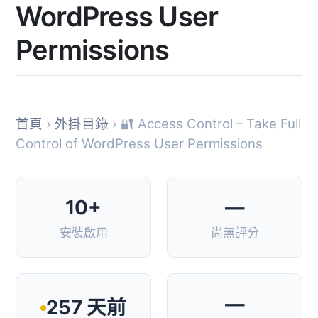
WordPress User
Permissions
首頁
›
外掛目錄
› 🔐 Access Control – Take Full
Control of WordPress User Permissions
10+
—
安裝啟用
尚無評分
—
257 天前