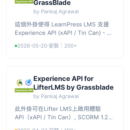
GrassBlade
by Pankaj Agrawal
這個外掛使得 LearnPress LMS 支援
Experience API (xAPI / Tin Can)、
cmi5、SCORM 1.2、SCORM 2004 和
2026-05-20
·
安裝：200+
SCORM Dispatch，通過與
GrassBlade xAPI Companion ...
Experience API for
LifterLMS by Grassblade
by Pankaj Agrawal
此外掛可在Lifter LMS上啟用體驗
API（xAPI / Tin Can）, SCORM 1.2和
SCORM 2004支援，並與GrassBlade