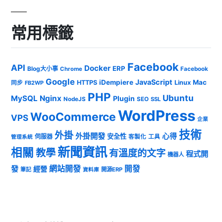
常用標籤
Facebook
API
Docker
ERP
Blog大小事
Chrome
Facebook
Google
JavaScript
iDempiere
Mac
HTTPS
Linux
同步
FB2WP
PHP
Ubuntu
MySQL
Nginx
Plugin
NodeJS
SEO
SSL
WordPress
WooCommerce
VPS
企業
技術
外掛
外掛開發
心得
安全性
伺服器
客製化
工具
管理系統
新聞資訊
相關
教學
有溫度的文字
程式開
機器人
發
網站開發
開發
經營
筆記
開源ERP
資料庫