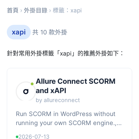
首頁
›
外掛目錄
› 標籤：xapi
xapi
共 10 款外掛
針對常用外掛標籤「xapi」的推薦外掛如下：
Allure Connect SCORM
and xAPI
by allureconnect
Run SCORM in WordPress without
running your own SCORM engine.,
Allure Connect hosts your SCORM
2026-07-13