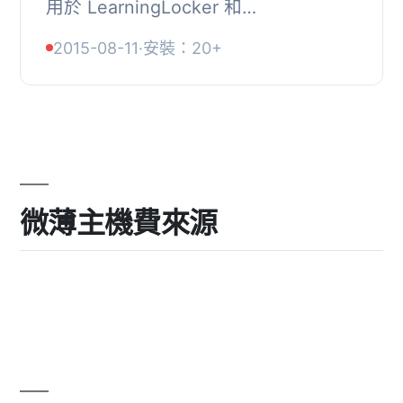
用於 LearningLocker 和
cloud.scorm.com)。某些功能需先安裝
2015-08-11
·
安裝：20+
其他相依的外掛才能啟用。, 本外掛也
可用作 MU 外掛。, 已進...
微薄主機費來源