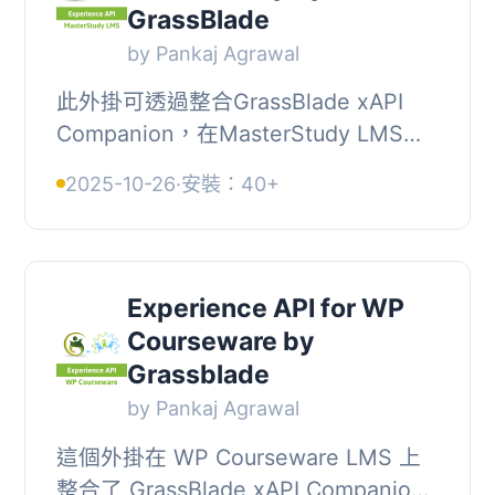
GrassBlade
by Pankaj Agrawal
此外掛可透過整合GrassBlade xAPI
Companion，在MasterStudy LMS上
啟用Experience API (xAPI / Tin
2025-10-26
·
安裝：40+
Can)、SCORM 1.2、SCORM 2004和
cmi5標準內容支援。, 支援...
Experience API for WP
Courseware by
Grassblade
by Pankaj Agrawal
這個外掛在 WP Courseware LMS 上
整合了 GrassBlade xAPI Companion