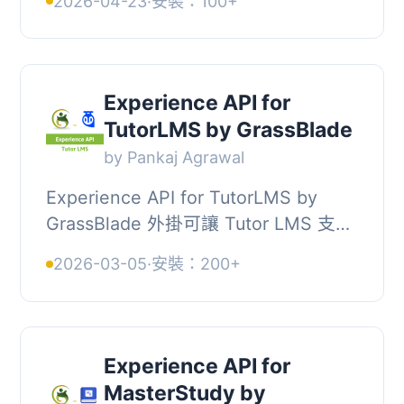
2026-04-23
·
安裝：100+
xAPI Companion外掛整合。, 支援的發
布工具:, , H5P , A...
Experience API for
TutorLMS by GrassBlade
by Pankaj Agrawal
Experience API for TutorLMS by
GrassBlade 外掛可讓 Tutor LMS 支援
Experience API (xAPI / Tin Can)、
2026-03-05
·
安裝：200+
SCORM 1.2、SCORM 2004 和 cmi5
標準內容，並與 Gra...
Experience API for
MasterStudy by