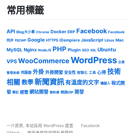
常用標籤
Facebook
API
Docker
ERP
Blog大小事
Chrome
Facebook
Google
JavaScript
iDempiere
Mac
HTTPS
Linux
同步
FB2WP
PHP
Ubuntu
MySQL
Nginx
Plugin
NodeJS
SEO
SSL
WordPress
WooCommerce
VPS
企業
技術
外掛
外掛開發
心得
安全性
伺服器
客製化
工具
管理系統
新聞資訊
相關
教學
有溫度的文字
程式開
機器人
發
網站開發
開發
經營
筆記
開源ERP
資料庫
一介資男
,
本站採用 WordPress 建置
Facebook
GitHub
使用者條款與隱私權聲明