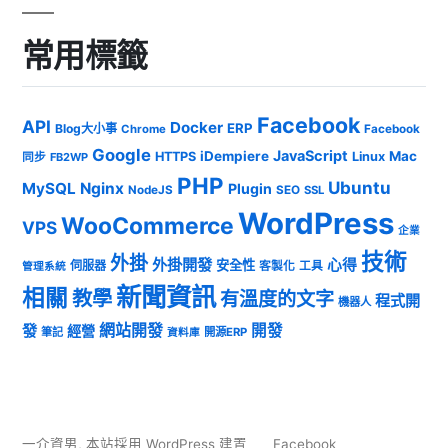
常用標籤
Facebook
API
Docker
ERP
Blog大小事
Chrome
Facebook
Google
JavaScript
iDempiere
Mac
HTTPS
Linux
同步
FB2WP
PHP
Ubuntu
MySQL
Nginx
Plugin
NodeJS
SEO
SSL
WordPress
WooCommerce
VPS
企業
技術
外掛
外掛開發
心得
安全性
伺服器
客製化
工具
管理系統
新聞資訊
相關
教學
有溫度的文字
程式開
機器人
發
網站開發
開發
經營
筆記
開源ERP
資料庫
一介資男
,
本站採用 WordPress 建置
Facebook