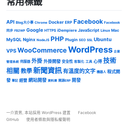
常用標籤
Facebook
API
Docker
ERP
Blog大小事
Chrome
Facebook
Google
JavaScript
iDempiere
Mac
HTTPS
Linux
同步
FB2WP
PHP
Ubuntu
MySQL
Nginx
Plugin
NodeJS
SEO
SSL
WordPress
WooCommerce
VPS
企業
技術
外掛
外掛開發
心得
安全性
伺服器
客製化
工具
管理系統
新聞資訊
相關
教學
有溫度的文字
程式開
機器人
發
網站開發
開發
經營
筆記
開源ERP
資料庫
一介資男
,
本站採用 WordPress 建置
Facebook
GitHub
使用者條款與隱私權聲明