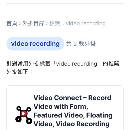
首頁
›
外掛目錄
› 標籤：video recording
video recording
共 2 款外掛
針對常用外掛標籤「video recording」的推薦
外掛如下：
Video Connect – Record
Video with Form,
Featured Video, Floating
Video, Video Recording