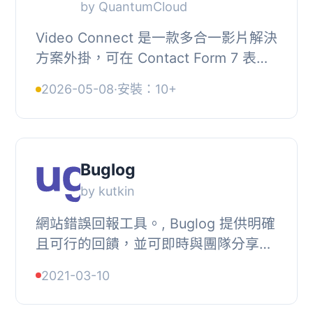
by QuantumCloud
Video Connect 是一款多合一影片解決
方案外掛，可在 Contact Form 7 表單
中錄製影片、為 WooCommerce 商品
2026-05-08
·
安裝：10+
加入精選影片、設置浮動影片氣泡及影
片小工具，幫助...
Buglog
by kutkin
網站錯誤回報工具。, Buglog 提供明確
且可行的回饋，並可即時與團隊分享錯
誤報告。, , 自定義回饋小工具以應對您
2021-03-10
的需求。更改顏色、語言等等。, 可在
任何地方...