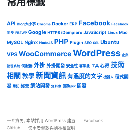
常用標籤
Facebook
API
Docker
ERP
Blog大小事
Chrome
Facebook
Google
JavaScript
iDempiere
Mac
HTTPS
Linux
同步
FB2WP
PHP
Ubuntu
MySQL
Nginx
Plugin
NodeJS
SEO
SSL
WordPress
WooCommerce
VPS
企業
技術
外掛
外掛開發
心得
安全性
伺服器
客製化
工具
管理系統
新聞資訊
相關
教學
有溫度的文字
程式開
機器人
發
網站開發
開發
經營
筆記
開源ERP
資料庫
一介資男
,
本站採用 WordPress 建置
Facebook
GitHub
使用者條款與隱私權聲明