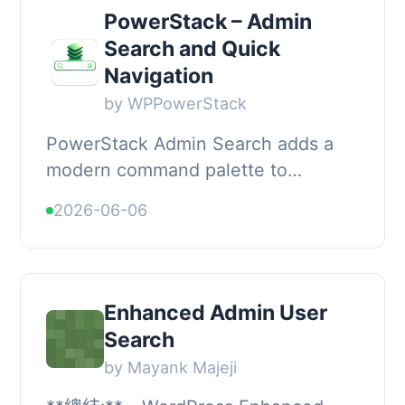
PowerStack – Admin
Search and Quick
Navigation
by WPPowerStack
PowerStack Admin Search adds a
modern command palette to
WordPress, allowing administrators
2026-06-06
to instantly search posts, pages,
users, settings, WooC...
Enhanced Admin User
Search
by Mayank Majeji