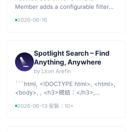
Member adds a configurable filter
sidebar to any Ultimate Member
2026-06-16
member directory. Visitors combine
filters on profile ...
Spotlight Search – Find
Anything, Anywhere
by Liton Arefin
```html, <!DOCTYPE html>, <html>,
<body>, , <h3>總結：</h3>,
<p>Spotlight for WordPress 旨在革
2026-06-13
·
安裝：10+
新您導覽並與網站...