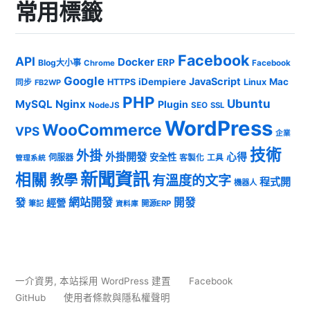
常用標籤
Facebook
API
Docker
ERP
Blog大小事
Chrome
Facebook
Google
JavaScript
iDempiere
Mac
HTTPS
Linux
同步
FB2WP
PHP
Ubuntu
MySQL
Nginx
Plugin
NodeJS
SEO
SSL
WordPress
WooCommerce
VPS
企業
技術
外掛
外掛開發
心得
安全性
伺服器
客製化
工具
管理系統
新聞資訊
相關
教學
有溫度的文字
程式開
機器人
發
網站開發
開發
經營
筆記
開源ERP
資料庫
一介資男
,
本站採用 WordPress 建置
Facebook
GitHub
使用者條款與隱私權聲明