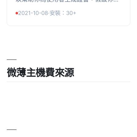
一所學校、大學或機構，有很多學生和
2021-10-08
·
安裝：30+
很多課程，你需要為每個學生的每門課
生成證書，...
微薄主機費來源