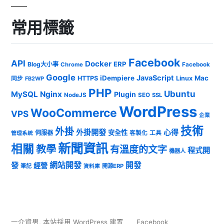
常用標籤
Facebook
API
Docker
ERP
Blog大小事
Chrome
Facebook
Google
JavaScript
iDempiere
Mac
HTTPS
Linux
同步
FB2WP
PHP
Ubuntu
MySQL
Nginx
Plugin
NodeJS
SEO
SSL
WordPress
WooCommerce
VPS
企業
技術
外掛
外掛開發
心得
安全性
伺服器
客製化
工具
管理系統
新聞資訊
相關
教學
有溫度的文字
程式開
機器人
發
網站開發
開發
經營
筆記
開源ERP
資料庫
一介資男
,
本站採用 WordPress 建置
Facebook