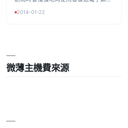
件，並確保在限制範圍內有順暢的郵件
2014-01-22
流。, Mailer 能夠與 WordPress 及其
他所有外掛程...
微薄主機費來源