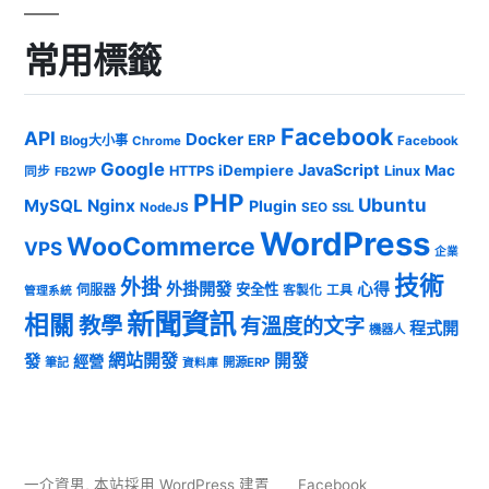
常用標籤
Facebook
API
Docker
ERP
Blog大小事
Chrome
Facebook
Google
JavaScript
iDempiere
Mac
HTTPS
Linux
同步
FB2WP
PHP
Ubuntu
MySQL
Nginx
Plugin
NodeJS
SEO
SSL
WordPress
WooCommerce
VPS
企業
技術
外掛
外掛開發
心得
安全性
伺服器
客製化
工具
管理系統
新聞資訊
相關
教學
有溫度的文字
程式開
機器人
發
網站開發
開發
經營
筆記
開源ERP
資料庫
一介資男
,
本站採用 WordPress 建置
Facebook