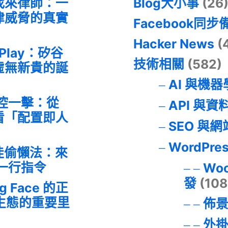
找來律師：一
Blog大小事
(26
律威脅的真實
Facebook同步
Hacker News
(
 Play：矽谷
技術相關
(582)
虛無新貴的誕
AI 與機
失控一擊：從
API 與資
事件看「配置即人
SEO 與
WordPre
最佳偷懶法：來
的一行指令
Wo
發
(108
ng Face 的正
I 生態的重要里
佈
外