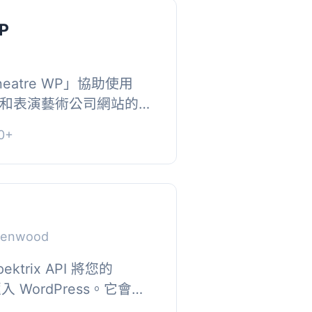
WP
heatre WP」協助使用
作劇團和表演藝術公司網站的開
Theatre WP」旨在協助
0+
置表演藝術公司網...
reenwood
ktrix API 將您的
匯入 WordPress。它會自
API 取得和快取您的資料，讓