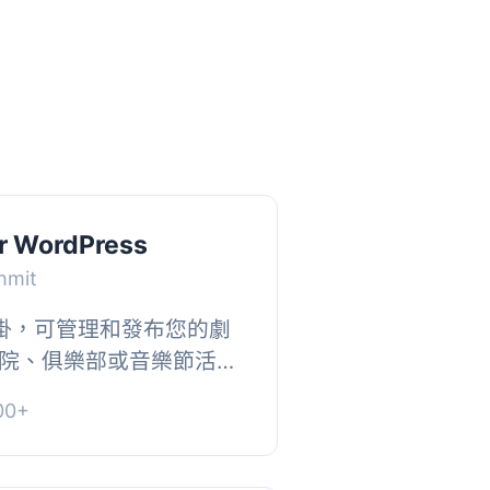
or WordPress
hmit
s 外掛，可管理和發布您的劇
院、俱樂部或音樂節活
Theater 附帶了多個短代碼
0+
活動。請...