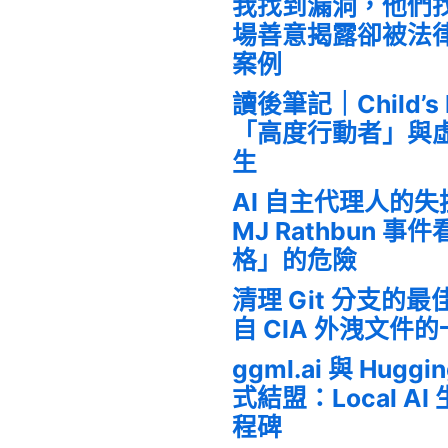
我找到漏洞，他們
場善意揭露卻被法
案例
讀後筆記｜Child’s
「高度行動者」與
生
AI 自主代理人的
MJ Rathbun 
格」的危險
清理 Git 分支的
自 CIA 外洩文件
ggml.ai 與 Huggi
式結盟：Local A
程碑