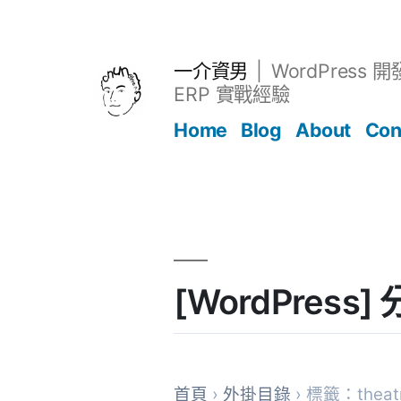
跳
至
主
一介資男
WordPress 
要
ERP 實戰經驗
內
Home
Blog
About
Con
容
文章
[WordPress
首頁
›
外掛目錄
› 標籤：theat