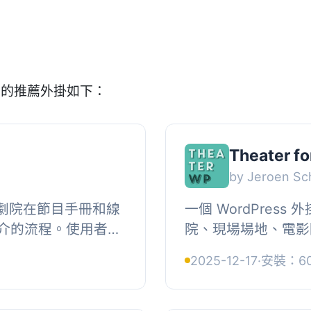
e」的推薦外掛如下：
Theater f
by Jeroen Sc
化了劇院在節目手冊和線
一個 WordPres
介的流程。使用者可
院、現場場地、電影
，並透過獨特連結提
動。, , 短代碼, , 
2025-12-17
·
安裝：60
台經...
和小工具，可展示您的