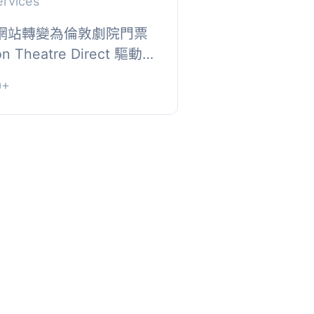
ervices
ss 網站轉變為倫敦劇院門票
Theatre Direct 驅動，
讓你快速從 London
0+
匯入產品、場地...