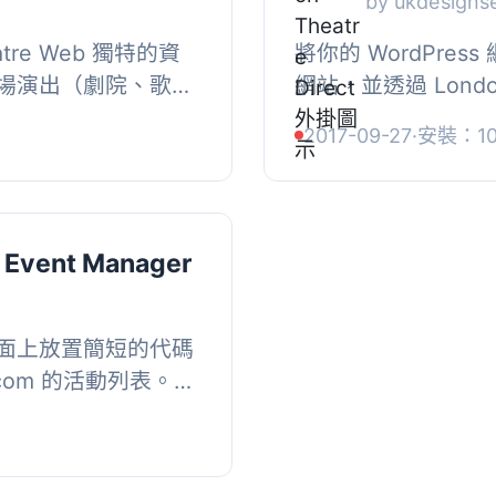
by ukdesigns
tre Web 獨特的資
將你的 WordPre
場演出（劇院、歌
網站，並透過 London 
覽的詳細資訊。其中
獲得佣金。, 該外掛可
2017-09-27
·
安裝：1
的詳細...
Theatre Direct 
 Event Manager
面上放置簡短的代碼
.com 的活動列表。您
安排的每個活動的更
即...