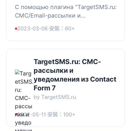
С помощью плагина “TargetSMS.ru:
СМС/Email-рассылки и
уведомления” Вы можете
2023-03-06
·
安裝：60+
отправлять произвольные СМС-
рассылки и автоматические СМС
и Email-увед...
TargetSMS.ru: СМС-
рассылки и
уведомления из Contact
Form 7
by TargetSMS.ru
2022-05-11
·
安裝：100+