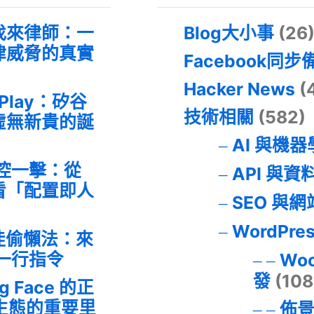
找來律師：一
Blog大小事
(26
律威脅的真實
Facebook同步
Hacker News
(
 Play：矽谷
技術相關
(582)
虛無新貴的誕
AI 與機
失控一擊：從
API 與資
事件看「配置即人
SEO 與
WordPre
最佳偷懶法：來
的一行指令
Wo
發
(108
ng Face 的正
I 生態的重要里
佈