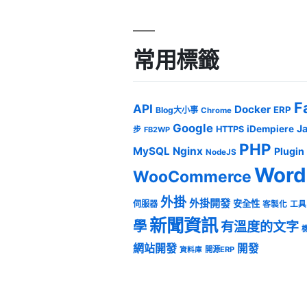
常用標籤
F
API
Docker
ERP
Blog大小事
Chrome
Google
J
iDempiere
HTTPS
步
FB2WP
PHP
MySQL
Nginx
Plugin
NodeJS
Word
WooCommerce
外掛
外掛開發
安全性
伺服器
客製化
工具
新聞資訊
學
有溫度的文字
網站開發
開發
開源ERP
資料庫