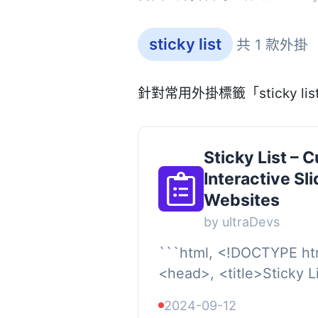
sticky list
共 1 款外掛
針對常用外掛標籤「sticky l
Sticky List – 
Interactive Sli
Websites
by ultraDevs
```html, <!DOCTYPE ht
<head>, <title>Sticky List WordPress
Plugin</title>, </head>
2024-09-12