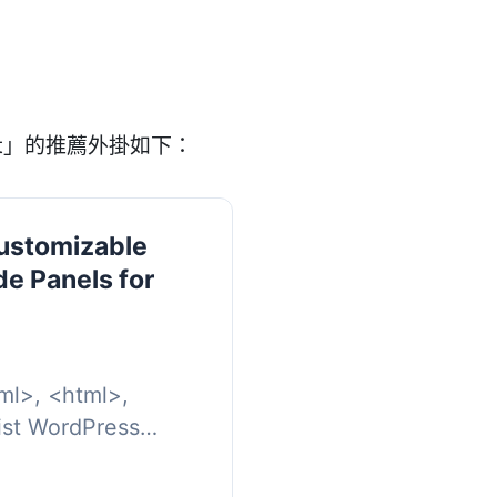
ist」的推薦外掛如下：
Customizable
de Panels for
ml>, <html>,
, <body>...