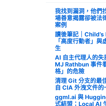
我找到漏洞，他們
場善意揭露卻被法
案例
讀後筆記｜Child’s
「高度行動者」與
生
AI 自主代理人的
MJ Rathbun 
格」的危險
清理 Git 分支的
自 CIA 外洩文件
ggml.ai 與 Huggi
式結盟：Local A