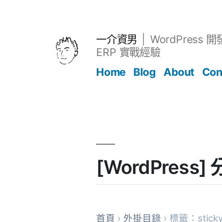
跳
至
主
一介資男
WordPress 
要
ERP 實戰經驗
內
Home
Blog
About
Con
容
文章
[WordPress]
首頁
›
外掛目錄
› 標籤：sticky 