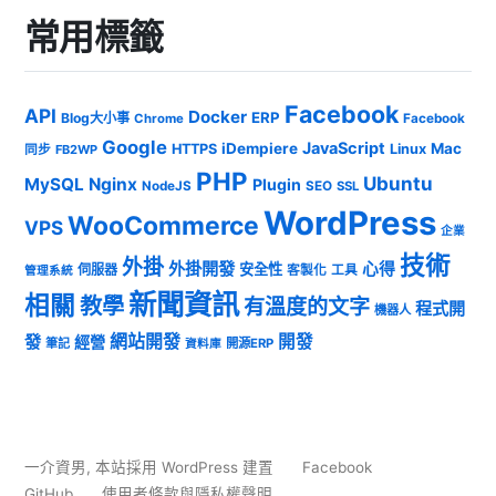
常用標籤
Facebook
API
Docker
ERP
Blog大小事
Chrome
Facebook
Google
JavaScript
iDempiere
Mac
HTTPS
Linux
同步
FB2WP
PHP
Ubuntu
MySQL
Nginx
Plugin
NodeJS
SEO
SSL
WordPress
WooCommerce
VPS
企業
技術
外掛
外掛開發
心得
安全性
伺服器
客製化
工具
管理系統
新聞資訊
相關
教學
有溫度的文字
程式開
機器人
發
網站開發
開發
經營
筆記
開源ERP
資料庫
一介資男
,
本站採用 WordPress 建置
Facebook
GitHub
使用者條款與隱私權聲明