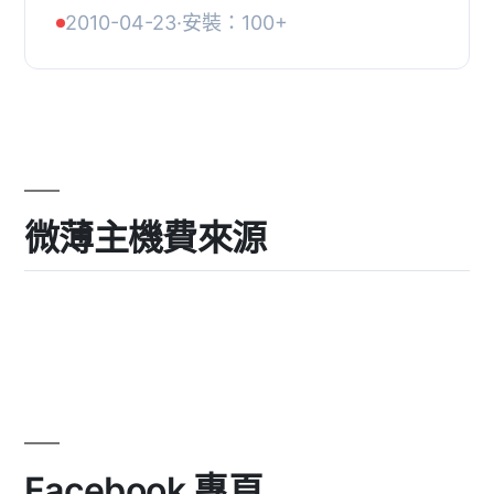
中簡單地突出某些文章。你只需要在
2010-04-23
·
安裝：100+
WordPress 的文章列表頁面中，勾選與
每篇文章相關...
微薄主機費來源
Facebook 專頁