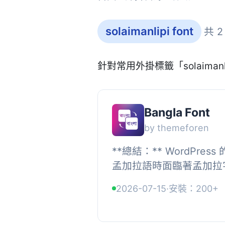
solaimanlipi font
共 
針對常用外掛標籤「solaimanl
Bangla Font
by themeforen
**總結：** WordPre
孟加拉語時面臨著孟加拉
加拉網站難以呈現美麗的
2026-07-15
·
安裝：200+
似外掛存在問題後，我們進