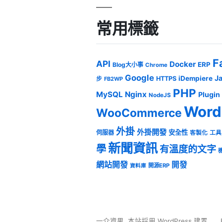
常用標籤
F
API
Docker
ERP
Blog大小事
Chrome
Google
J
iDempiere
HTTPS
步
FB2WP
PHP
MySQL
Nginx
Plugin
NodeJS
Word
WooCommerce
外掛
外掛開發
安全性
伺服器
客製化
工具
新聞資訊
學
有溫度的文字
網站開發
開發
開源ERP
資料庫
一介資男
,
本站採用 WordPress 建置