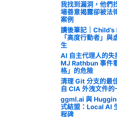
我找到漏洞，他們
場善意揭露卻被法
案例
讀後筆記｜Child’s
「高度行動者」與
生
AI 自主代理人的
MJ Rathbun 
格」的危險
清理 Git 分支的
自 CIA 外洩文件
ggml.ai 與 Huggi
式結盟：Local A
程碑