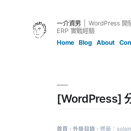
跳
至
主
一介資男
WordPress 
要
ERP 實戰經驗
內
Home
Blog
About
Con
容
文章
[WordPress]
首頁
›
外掛目錄
› 標籤：solaima