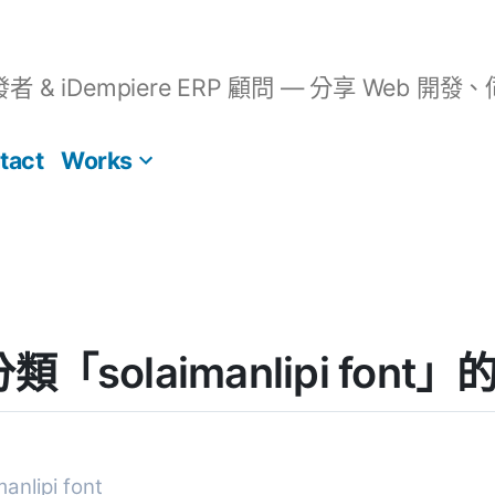
開發者 & iDempiere ERP 顧問 — 分享 We
tact
Works
 分類「solaimanlipi fon
nlipi font