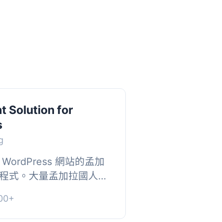
t Solution for
s
g
ordPress 網站的孟加
程式。大量孟加拉國人在
字體問題，並且在網上找
00+
法，從而...