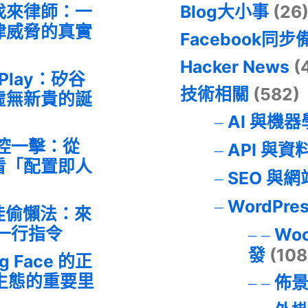
找來律師：一
Blog大小事
(26
律威脅的真實
Facebook同步
Hacker News
(
 Play：矽谷
技術相關
(582)
虛無新貴的誕
AI 與機
失控一擊：從
API 與資
事件看「配置即人
SEO 與
WordPre
最佳偷懶法：來
的一行指令
Wo
發
(108
ng Face 的正
I 生態的重要里
佈