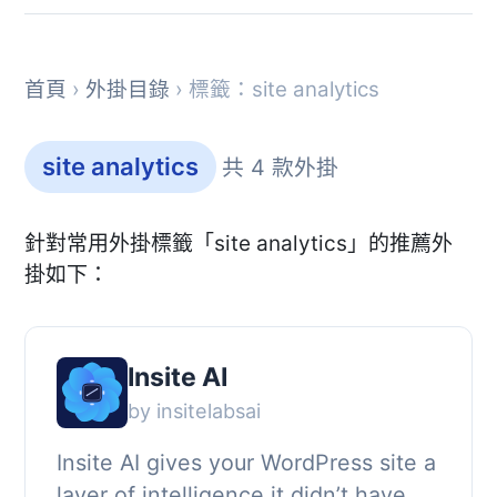
首頁
›
外掛目錄
› 標籤：site analytics
site analytics
共 4 款外掛
針對常用外掛標籤「site analytics」的推薦外
掛如下：
Insite AI
by insitelabsai
Insite AI gives your WordPress site a
layer of intelligence it didn’t have