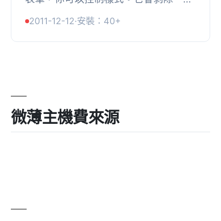
Google 格式，讓你只剩下純文本和表
2011-12-12
·
安裝：40+
格輸出。我在一些客戶的網站上使用過
它，覺得讓...
微薄主機費來源