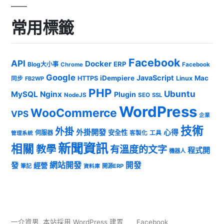
常用標籤
Facebook
API
Docker
ERP
Blog大小事
Chrome
Facebook
Google
JavaScript
iDempiere
Mac
HTTPS
Linux
同步
FB2WP
PHP
Ubuntu
MySQL
Nginx
Plugin
NodeJS
SEO
SSL
WordPress
WooCommerce
VPS
企業
技術
外掛
外掛開發
心得
安全性
伺服器
客製化
工具
管理系統
新聞資訊
相關
教學
有溫度的文字
程式開
機器人
發
網站開發
開發
經營
筆記
開源ERP
資料庫
一介資男
,
本站採用 WordPress 建置
Facebook