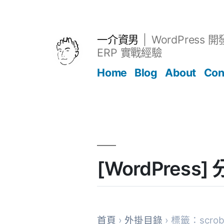
跳
至
主
一介資男
WordPress 
要
ERP 實戰經驗
內
Home
Blog
About
Con
容
文章
[WordPress
首頁
›
外掛目錄
› 標籤：scrobb