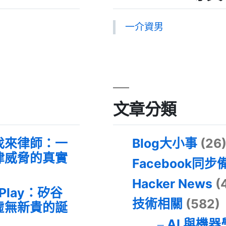
一介資男
文章分類
找來律師：一
Blog大小事
(26
律威脅的真實
Facebook同步
Hacker News
(
 Play：矽谷
技術相關
(582)
虛無新貴的誕
AI 與機