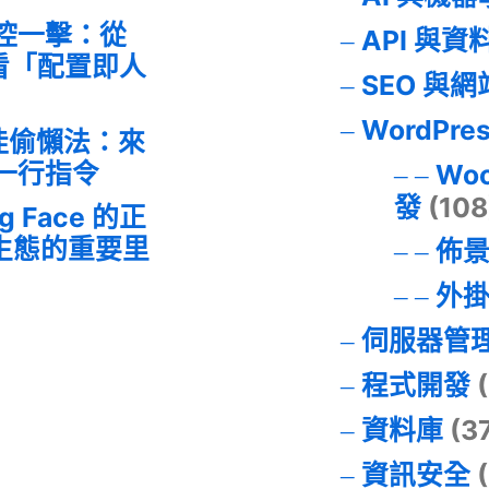
失控一擊：從
API 與資
事件看「配置即人
SEO 與
WordPre
最佳偷懶法：來
的一行指令
Wo
發
(108
ng Face 的正
I 生態的重要里
佈
外
伺服器管
程式開發
(
資料庫
(3
資訊安全
(