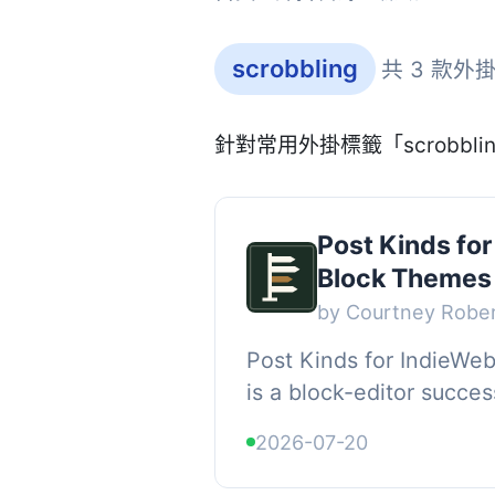
scrobbling
共 3 款外
針對常用外掛標籤「scrobbl
Post Kinds for
Block Themes
by Courtney Robe
Post Kinds for IndieWe
is a block-editor succes
Post Kinds plugin., A pos
2026-07-20
that describes what a...