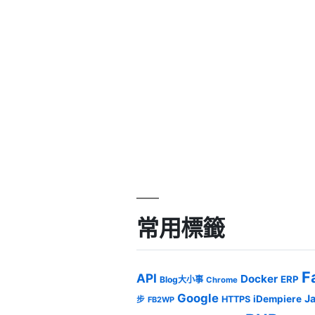
常用標籤
F
API
Docker
ERP
Blog大小事
Chrome
Google
J
iDempiere
HTTPS
步
FB2WP