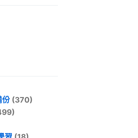
)
備份
(370)
499)
器學習
(18)