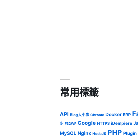
常用標籤
F
API
Docker
ERP
Blog大小事
Chrome
Google
J
iDempiere
HTTPS
步
FB2WP
PHP
MySQL
Nginx
Plugin
NodeJS