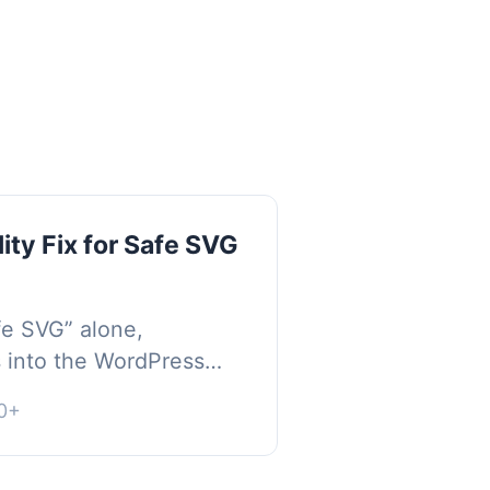
ity Fix for Safe SVG
fe SVG” alone,
s into the WordPress
s fine. As soon as you
0+
sting file wi...