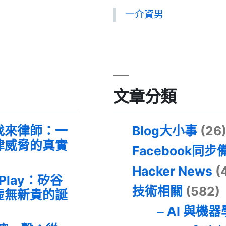
一介資男
文章分類
找來律師：一
Blog大小事
(26
律威脅的真實
Facebook同步
Hacker News
(
 Play：矽谷
技術相關
(582)
虛無新貴的誕
AI 與機