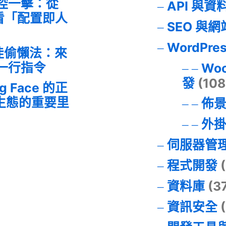
失控一擊：從
API 與資
事件看「配置即人
SEO 與
WordPre
最佳偷懶法：來
的一行指令
Wo
發
(108
ng Face 的正
I 生態的重要里
佈
外
伺服器管
程式開發
(
資料庫
(3
資訊安全
(