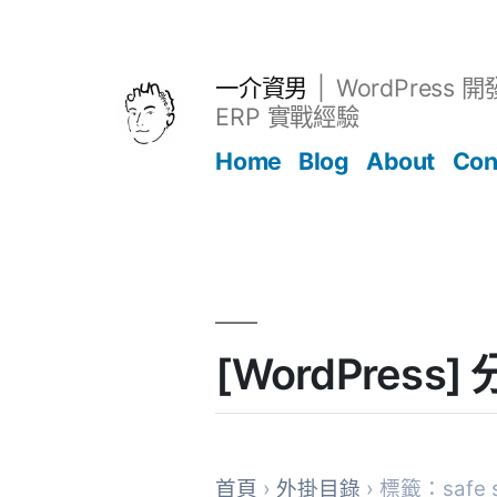
跳
至
主
一介資男
WordPress 
要
ERP 實戰經驗
內
Home
Blog
About
Con
容
文章
[WordPress
首頁
›
外掛目錄
› 標籤：safe 