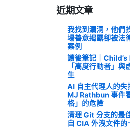
近期文章
我找到漏洞，他們
場善意揭露卻被法
案例
讀後筆記｜Child’s
「高度行動者」與
生
AI 自主代理人的
MJ Rathbun 
格」的危險
清理 Git 分支的
自 CIA 外洩文件