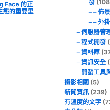
發
(108
ng Face 的正
I 生態的重要里
佈
外
伺服器管
程式開發
(
資料庫
(3
資訊安全
(
開發工具
攝影相關
(5)
新聞資訊
(239)
有溫度的文字
(7