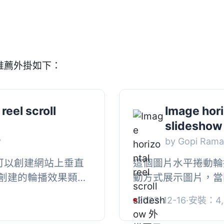
的推薦外掛如下：
reel scroll
Image horiz
slideshow
y
by Gopi Ram
掛，可以創建網站上垂直
這個圖片水平捲動輪
創建的輪播效果類似
動方式展示圖片，當
頭。, 請參考官方
始。, 可參考官方
2023-12-16
·
安裝：4,
教學...
http://www.gopiplu