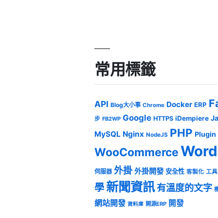
常用標籤
F
API
Docker
ERP
Blog大小事
Chrome
Google
J
iDempiere
HTTPS
步
FB2WP
PHP
MySQL
Nginx
Plugin
NodeJS
Word
WooCommerce
外掛
外掛開發
安全性
伺服器
客製化
工具
新聞資訊
學
有溫度的文字
網站開發
開發
開源ERP
資料庫