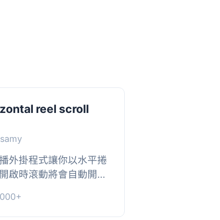
ontal reel scroll
asamy
播外掛程式讓你以水平捲
開啟時滾動將會自動開
網站以查看實際演示
000+
s.com/work/2011/...