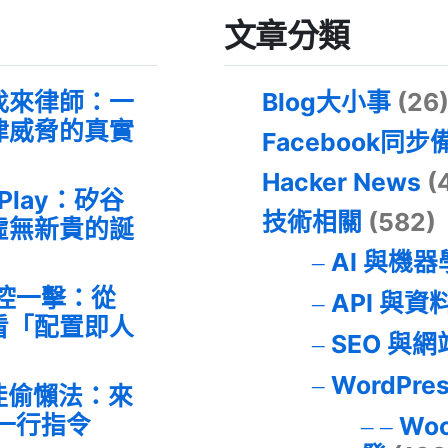
文章分類
找來律師：一
Blog大小事
(26
律威脅的真實
Facebook同步
Hacker News
(
 Play：矽谷
技術相關
(582)
虛無新貴的誕
AI 與機
失控一擊：從
API 與資
事件看「配置即人
SEO 與
WordPre
最佳偷懶法：來
的一行指令
Wo