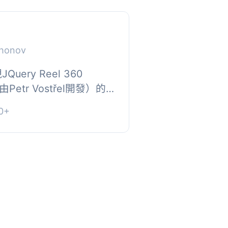
khonov
Query Reel 360
r（由Petr Vostřel開發）的
, 該外掛允許從 WordPress
0+
° 物體影片...