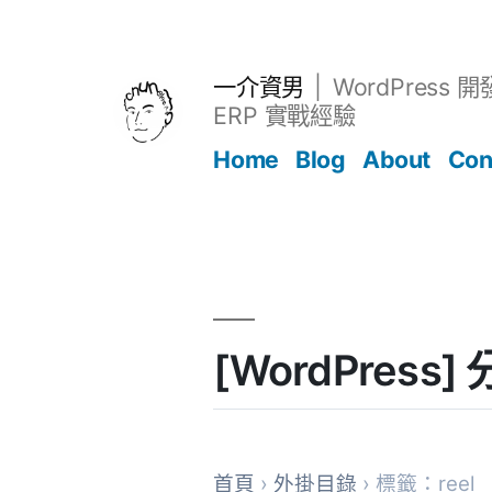
跳
至
主
一介資男
WordPress 
要
ERP 實戰經驗
內
Home
Blog
About
Con
容
文章
[WordPress
首頁
›
外掛目錄
› 標籤：reel