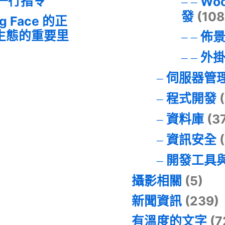
的一行指令
Wo
發
(108
ng Face 的正
I 生態的重要里
佈
外
伺服器管
程式開發
(
資料庫
(3
資訊安全
(
開發工具
攝影相關
(5)
新聞資訊
(239)
有溫度的文字
(7