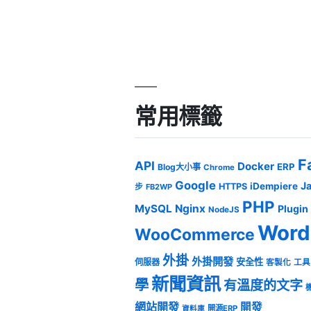
常用標籤
F
API
Docker
ERP
Blog大小事
Chrome
Google
J
iDempiere
HTTPS
步
FB2WP
PHP
MySQL
Nginx
Plugin
NodeJS
Word
WooCommerce
外掛
外掛開發
安全性
伺服器
客製化
工具
新聞資訊
學
有溫度的文字
網站開發
開發
開源ERP
資料庫