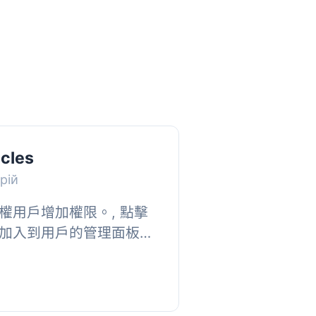
icles
рій
權用戶增加權限。, 點擊
加入到用戶的管理面板小
後前往該連結。