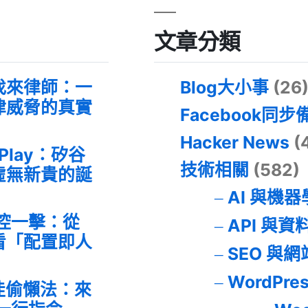
文章分類
找來律師：一
Blog大小事
(26
律威脅的真實
Facebook同步
Hacker News
(
 Play：矽谷
技術相關
(582)
虛無新貴的誕
AI 與機
失控一擊：從
API 與資
事件看「配置即人
SEO 與
WordPre
最佳偷懶法：來