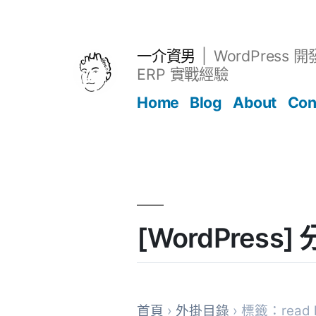
跳
至
主
一介資男
WordPress 
要
ERP 實戰經驗
內
Home
Blog
About
Con
容
文章
[WordPress
首頁
›
外掛目錄
› 標籤：read l