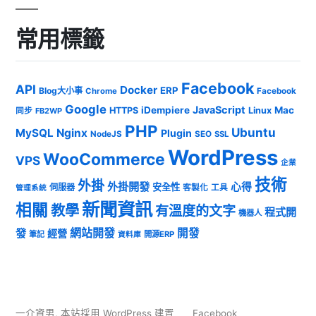
常用標籤
Facebook
API
Docker
ERP
Blog大小事
Chrome
Facebook
Google
JavaScript
iDempiere
Mac
HTTPS
Linux
同步
FB2WP
PHP
Ubuntu
MySQL
Nginx
Plugin
NodeJS
SEO
SSL
WordPress
WooCommerce
VPS
企業
技術
外掛
外掛開發
心得
安全性
伺服器
客製化
工具
管理系統
新聞資訊
相關
教學
有溫度的文字
程式開
機器人
發
網站開發
開發
經營
筆記
開源ERP
資料庫
一介資男
,
本站採用 WordPress 建置
Facebook