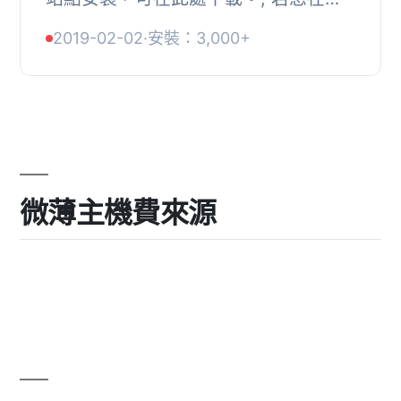
裝時未改變資料庫前綴詞，但之後希望
2019-02-02
·
安裝：3,000+
更改以增加網站安全性並避免 SQL 注
入攻擊，本外...
微薄主機費來源