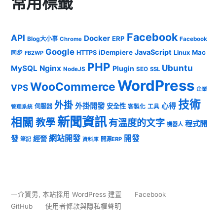
常用標籤
Facebook
API
Docker
ERP
Blog大小事
Chrome
Facebook
Google
JavaScript
iDempiere
Mac
HTTPS
Linux
同步
FB2WP
PHP
Ubuntu
MySQL
Nginx
Plugin
NodeJS
SEO
SSL
WordPress
WooCommerce
VPS
企業
技術
外掛
外掛開發
心得
安全性
伺服器
客製化
工具
管理系統
新聞資訊
相關
教學
有溫度的文字
程式開
機器人
發
網站開發
開發
經營
筆記
開源ERP
資料庫
一介資男
,
本站採用 WordPress 建置
Facebook
GitHub
使用者條款與隱私權聲明