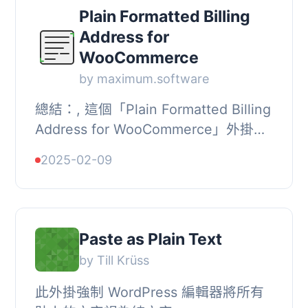
Plain Formatted Billing
Address for
WooCommerce
by maximum.software
總結：, 這個「Plain Formatted Billing
Address for WooCommerce」外掛新
增了一個自訂的郵件占位符
2025-02-09
{formatted_billing_address_plain}，
與內建的 {formatte...
Paste as Plain Text
by Till Krüss
此外掛強制 WordPress 編輯器將所有