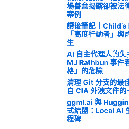
場善意揭露卻被法
案例
讀後筆記｜Child’s
「高度行動者」與
生
AI 自主代理人的
MJ Rathbun 
格」的危險
清理 Git 分支的
自 CIA 外洩文件
ggml.ai 與 Huggi
式結盟：Local A
程碑