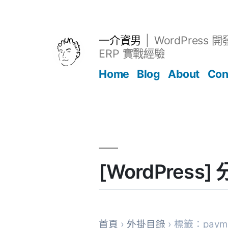
跳
至
主
一介資男
WordPress 
要
ERP 實戰經驗
內
Home
Blog
About
Con
容
文章
[WordPress
首頁
›
外掛目錄
› 標籤：paymen