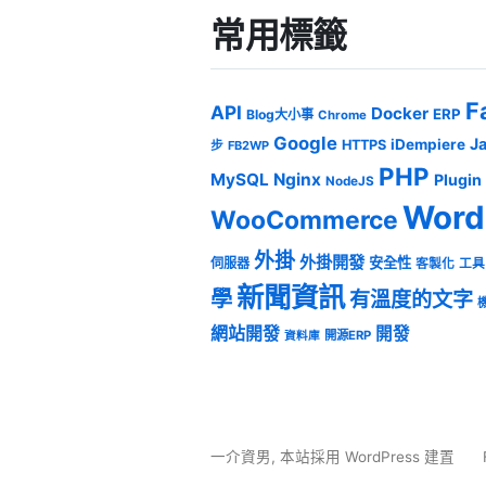
常用標籤
F
API
Docker
ERP
Blog大小事
Chrome
Google
J
iDempiere
HTTPS
步
FB2WP
PHP
MySQL
Nginx
Plugin
NodeJS
Word
WooCommerce
外掛
外掛開發
安全性
伺服器
客製化
工具
新聞資訊
學
有溫度的文字
網站開發
開發
開源ERP
資料庫
一介資男
,
本站採用 WordPress 建置