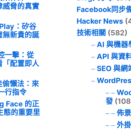
律威脅的真實
Facebook同步
Hacker News
(
 Play：矽谷
技術相關
(582)
虛無新貴的誕
AI 與機
失控一擊：從
API 與資
事件看「配置即人
SEO 與
WordPre
最佳偷懶法：來
的一行指令
Wo
發
(108
ng Face 的正
I 生態的重要里
佈
外