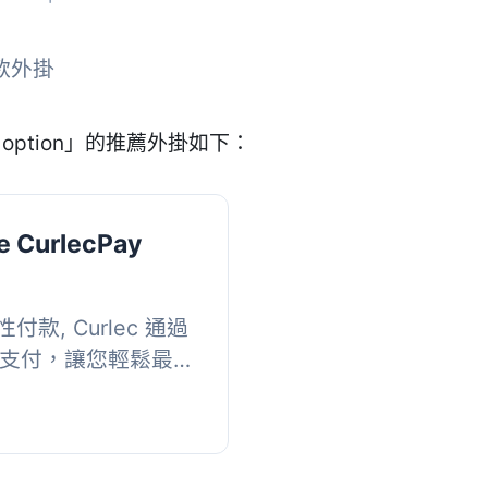
 款外掛
 option」的推薦外掛如下：
 CurlecPay
, Curlec 通過
用卡支付，讓您輕鬆最大
縫地集成到 API、
..