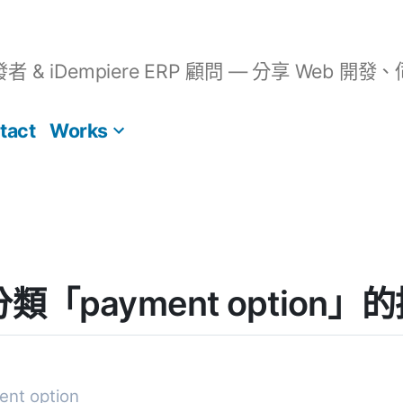
開發者 & iDempiere ERP 顧問 — 分享 We
tact
Works
] 分類「payment option
t option