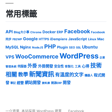
常用標籤
Facebook
API
Docker
ERP
Blog大小事
Chrome
Facebook
Google
JavaScript
iDempiere
Mac
HTTPS
Linux
同步
FB2WP
PHP
Ubuntu
MySQL
Nginx
Plugin
NodeJS
SEO
SSL
WordPress
WooCommerce
VPS
企業
技術
外掛
外掛開發
心得
安全性
伺服器
客製化
工具
管理系統
新聞資訊
相關
教學
有溫度的文字
程式開
機器人
發
網站開發
開發
經營
筆記
開源ERP
資料庫
一介資男
,
本站採用 WordPress 建置
Facebook