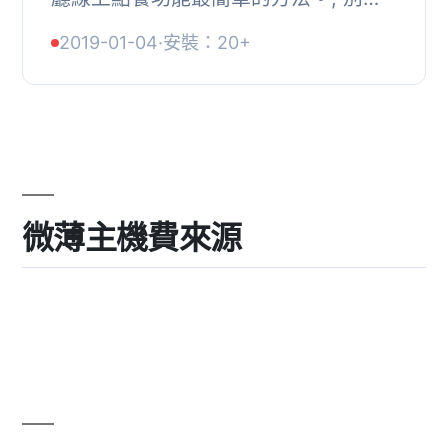
競爭對手高額的費用所拖累。使用我們
2019-01-04
·
安裝：20+
為餐廳而建的平價線上點餐解決方案。,
通常，您...
微薄主機費來源