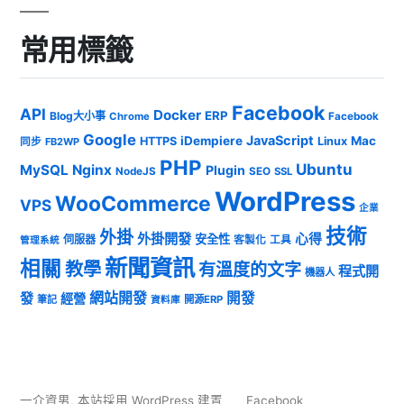
常用標籤
Facebook
API
Docker
ERP
Blog大小事
Chrome
Facebook
Google
JavaScript
iDempiere
Mac
HTTPS
Linux
同步
FB2WP
PHP
Ubuntu
MySQL
Nginx
Plugin
NodeJS
SEO
SSL
WordPress
WooCommerce
VPS
企業
技術
外掛
外掛開發
心得
安全性
伺服器
客製化
工具
管理系統
新聞資訊
相關
教學
有溫度的文字
程式開
機器人
發
網站開發
開發
經營
筆記
開源ERP
資料庫
一介資男
,
本站採用 WordPress 建置
Facebook