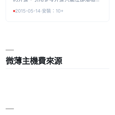
章中使用，而且需要作者已經設定了名
2015-05-14
·
安裝：10+
字和姓氏才行。你可以在文章管理頁面
中停用每個...
微薄主機費來源