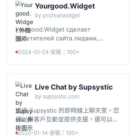
Yourgood.Widget
by profeatwidget
Yourgood.Widget сделает
посетителей сайта лидами,
Yourgood.Widget – бесплатная
2024-01-24
·
安裝：100+
кнопка ля связи через
популярные мессенджеры для
сайта. Предложите к...
Live Chat by Supsystic
by supsystic.com
透過 Supsystic 的即時線上聊天室，您
可以與客戶互動並提供支援，還可以在
遊覽者離開您的網站前協助他們。這是
2020-01-14
·
安裝：100+