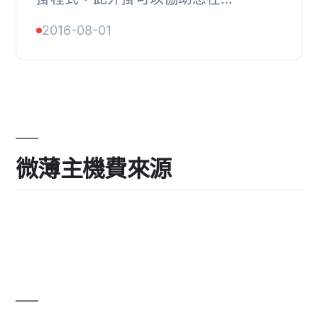
WordPress 網站中加入團隊成員的選
2016-08-01
項，並提供豐富的特效及選項。您可以
從外掛的選項面板中更...
微薄主機費來源