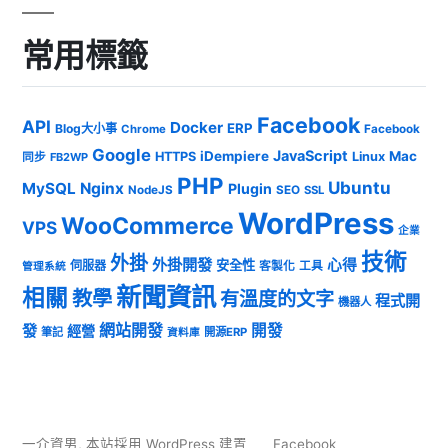
常用標籤
Facebook
API
Docker
ERP
Blog大小事
Chrome
Facebook
Google
JavaScript
iDempiere
Mac
HTTPS
Linux
同步
FB2WP
PHP
Ubuntu
MySQL
Nginx
Plugin
NodeJS
SEO
SSL
WordPress
WooCommerce
VPS
企業
技術
外掛
外掛開發
心得
安全性
伺服器
客製化
工具
管理系統
新聞資訊
相關
教學
有溫度的文字
程式開
機器人
發
網站開發
開發
經營
筆記
開源ERP
資料庫
一介資男
,
本站採用 WordPress 建置
Facebook