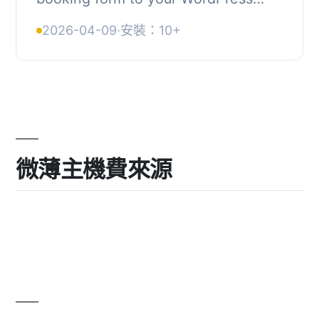
site, powered by your Workshop
2026-04-09
·
安裝：10+
Software account. Customers can:, ,
Browse available ...
微薄主機費來源