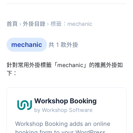
首頁
›
外掛目錄
› 標籤：mechanic
mechanic
共 1 款外掛
針對常用外掛標籤「mechanic」的推薦外掛如
下：
Workshop Booking
by Workshop Software
Workshop Booking adds an online
booking form to your WordPress