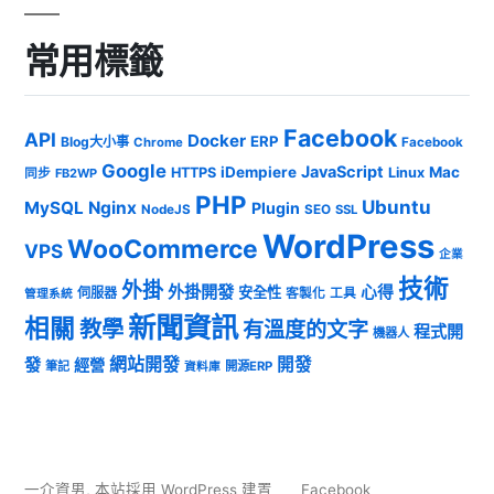
常用標籤
Facebook
API
Docker
ERP
Blog大小事
Chrome
Facebook
Google
JavaScript
iDempiere
Mac
HTTPS
Linux
同步
FB2WP
PHP
Ubuntu
MySQL
Nginx
Plugin
NodeJS
SEO
SSL
WordPress
WooCommerce
VPS
企業
技術
外掛
外掛開發
心得
安全性
伺服器
客製化
工具
管理系統
新聞資訊
相關
教學
有溫度的文字
程式開
機器人
發
網站開發
開發
經營
筆記
開源ERP
資料庫
一介資男
,
本站採用 WordPress 建置
Facebook