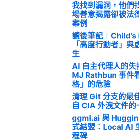
我找到漏洞，他們
場善意揭露卻被法
案例
讀後筆記｜Child’s
「高度行動者」與
生
AI 自主代理人的
MJ Rathbun 
格」的危險
清理 Git 分支的
自 CIA 外洩文件
ggml.ai 與 Huggi
式結盟：Local A
程碑