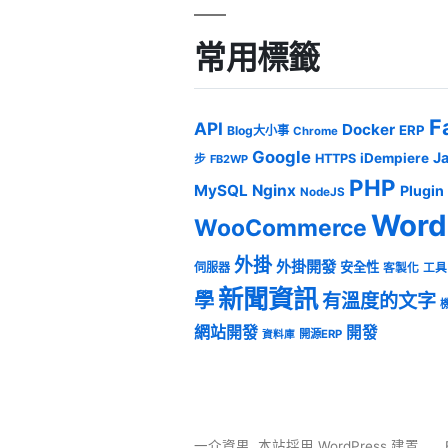
常用標籤
F
API
Docker
ERP
Blog大小事
Chrome
Google
J
iDempiere
HTTPS
步
FB2WP
PHP
MySQL
Nginx
Plugin
NodeJS
Word
WooCommerce
外掛
外掛開發
安全性
伺服器
客製化
工具
新聞資訊
學
有溫度的文字
網站開發
開發
開源ERP
資料庫
一介資男
,
本站採用 WordPress 建置