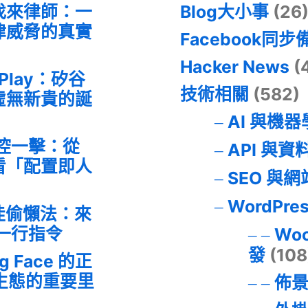
找來律師：一
Blog大小事
(26
律威脅的真實
Facebook同步
Hacker News
(
 Play：矽谷
技術相關
(582)
虛無新貴的誕
AI 與機
失控一擊：從
API 與資
事件看「配置即人
SEO 與
WordPre
最佳偷懶法：來
的一行指令
Wo
發
(108
ng Face 的正
I 生態的重要里
佈