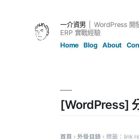
跳
至
主
一介資男
WordPress 
要
ERP 實戰經驗
內
Home
Blog
About
Con
容
文章
[WordPress
首頁
›
外掛目錄
› 標籤：link r