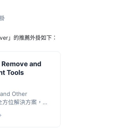
外掛
mover」的推薦外掛如下：
 Remove and
t Tools
and Other
是一款全方位解決方案，旨
並提升評論質量。此
+
的作者連結及其...