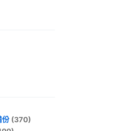
)
備份
(370)