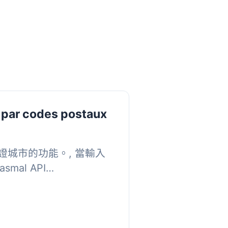
 par codes postaux
城市的功能。, 當輸入
al API
e.fr/explore/dataset/h...