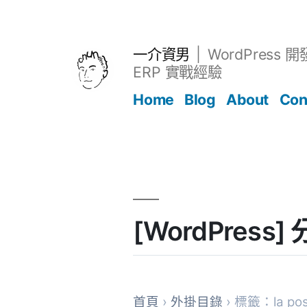
跳
至
主
一介資男
WordPress 
要
ERP 實戰經驗
內
Home
Blog
About
Con
容
文章
[WordPress
首頁
›
外掛目錄
› 標籤：la pos