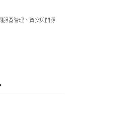
b 開發、伺服器管理、資安與開源
掛