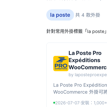
la poste
共 4 款外掛
針對常用外掛標籤「la pos
La Poste Pro
Expéditions
WooCommerc
by laposteproexpe
La Poste Pro Expéditio
WooCommerce 外掛可
訂單與 La Poste Pro
2026-07-07
·
安裝：1,000
Expéditions 帳戶同步