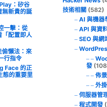
Hacker News
(
 Play：矽谷
技術相關
(582)
虛無新貴的誕
AI 與機
失控一擊：從
API 與資
事件看「配置即人
SEO 與
WordPre
最佳偷懶法：來
的一行指令
Wo
發
(108
ng Face 的正
I 生態的重要里
佈
外
伺服器管
程式開發
(