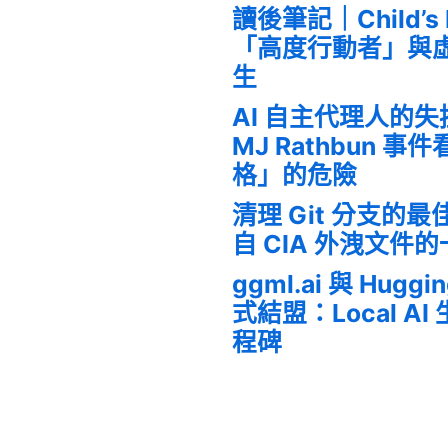
讀後筆記｜Child’s
「高度行動者」與
生
AI 自主代理人的
MJ Rathbun 
格」的危險
清理 Git 分支的
自 CIA 外洩文件
ggml.ai 與 Huggi
式結盟：Local A
程碑