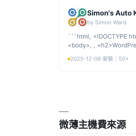
Simon's Auto 
by Simon Ward
```html, <!DOCTYPE ht
<body>, , <h2>Word
</h2>, <p>Simon’s Aut
2025-12-06
·
安裝：50+
一...
微薄主機費來源