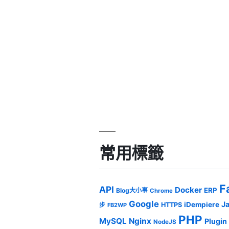
常用標籤
F
API
Docker
ERP
Blog大小事
Chrome
Google
J
iDempiere
HTTPS
步
FB2WP
PHP
MySQL
Nginx
Plugin
NodeJS