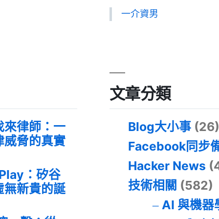
一介資男
文章分類
找來律師：一
Blog大小事
(26
律威脅的真實
Facebook同步
Hacker News
(
 Play：矽谷
技術相關
(582)
虛無新貴的誕
AI 與機