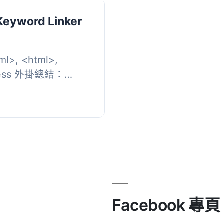
Keyword Linker
ml>, <html>,
Press 外掛總結：
o Keyword Linker 是
Facebook 專頁