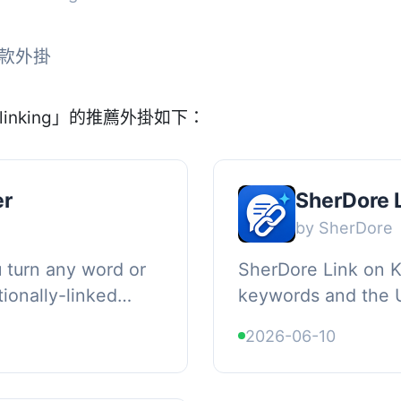
 款外掛
linking」的推薦外掛如下：
er
SherDore 
by SherDore
u turn any word or
SherDore Link on K
tionally-linked
keywords and the 
 appears in your
automatically link t
2026-06-10
g...
content., Features, 