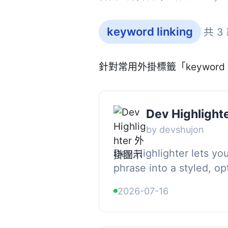
keyword linking
共 3
針對常用外掛標籤「keyword 
Dev Highlight
by devshujon
Dev Highlighter lets yo
phrase into a styled, op
highlight everywhere it
2026-07-16
content — without editin