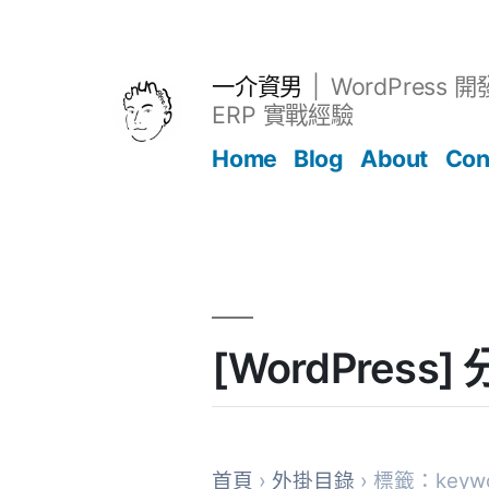
跳
至
主
一介資男
WordPress 
要
ERP 實戰經驗
內
Home
Blog
About
Con
容
文章
[WordPress
首頁
›
外掛目錄
› 標籤：keywor