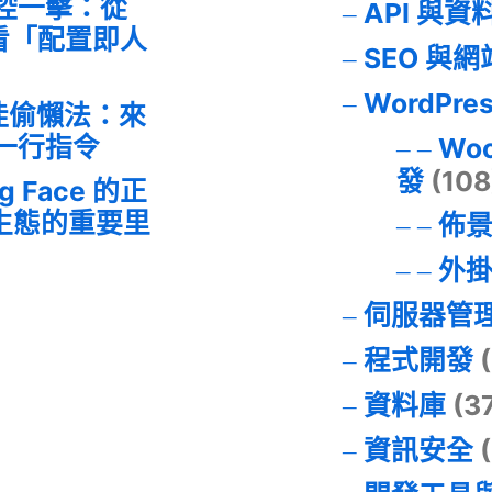
失控一擊：從
API 與資
事件看「配置即人
SEO 與
WordPre
最佳偷懶法：來
的一行指令
Wo
發
(108
ng Face 的正
I 生態的重要里
佈
外
伺服器管
程式開發
(
資料庫
(3
資訊安全
(