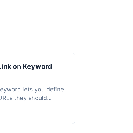
Link on Keyword
eyword lets you define
URLs they should
o across all your post
, Add unl...