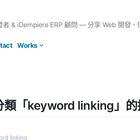
開發者 & iDempiere ERP 顧問 — 分享 We
tact
Works
] 分類「keyword linking
d linking