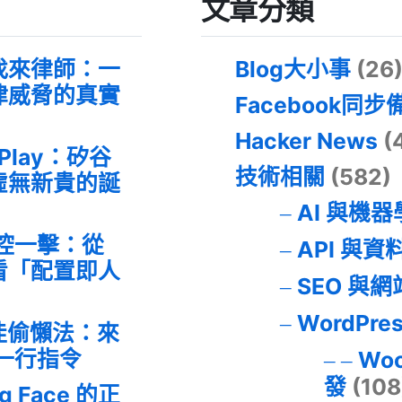
文章分類
找來律師：一
Blog大小事
(26
律威脅的真實
Facebook同步
Hacker News
(
 Play：矽谷
技術相關
(582)
虛無新貴的誕
AI 與機
失控一擊：從
API 與資
事件看「配置即人
SEO 與
WordPre
最佳偷懶法：來
的一行指令
Wo
發
(108
ng Face 的正