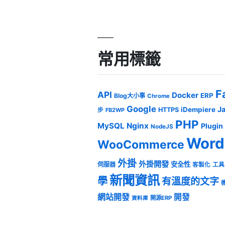
常用標籤
F
API
Docker
ERP
Blog大小事
Chrome
Google
J
iDempiere
HTTPS
步
FB2WP
PHP
MySQL
Nginx
Plugin
NodeJS
Word
WooCommerce
外掛
外掛開發
安全性
伺服器
客製化
工具
新聞資訊
學
有溫度的文字
網站開發
開發
開源ERP
資料庫