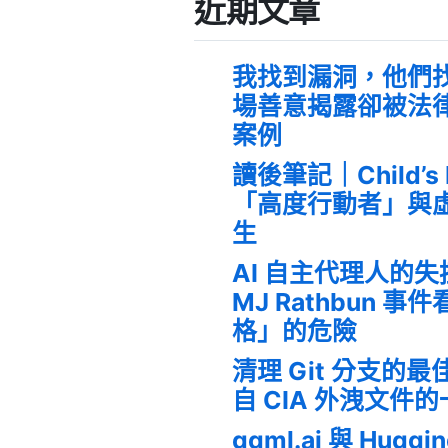
近期文章
我找到漏洞，他們
場善意揭露卻被法
案例
讀後筆記｜Child’s
「高度行動者」與
生
AI 自主代理人的
MJ Rathbun 
格」的危險
清理 Git 分支的
自 CIA 外洩文件
ggml.ai 與 Huggi