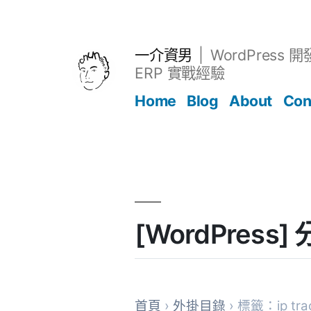
跳
至
主
一介資男
WordPress 
要
ERP 實戰經驗
內
Home
Blog
About
Con
容
文章
[WordPress
首頁
›
外掛目錄
› 標籤：ip tra