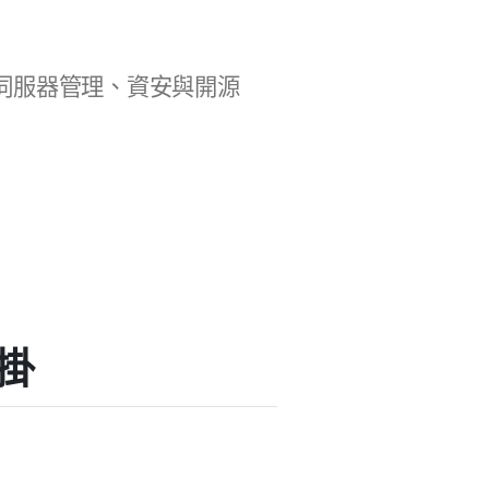
b 開發、伺服器管理、資安與開源
外掛