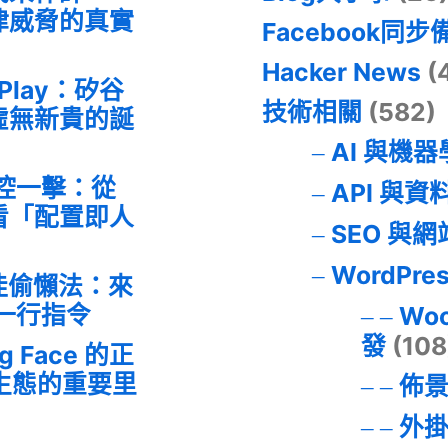
律威脅的真實
Facebook同步
Hacker News
(
 Play：矽谷
技術相關
(582)
虛無新貴的誕
AI 與機
失控一擊：從
API 與資
事件看「配置即人
SEO 與
WordPre
最佳偷懶法：來
的一行指令
Wo
發
(108
ng Face 的正
I 生態的重要里
佈
外