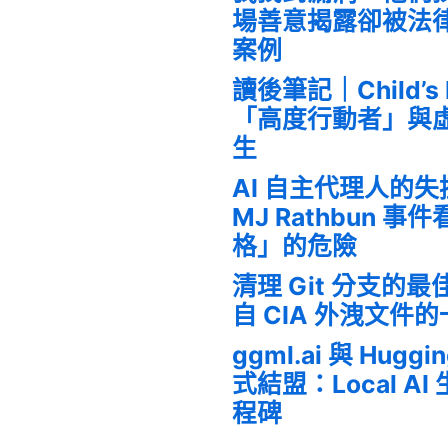
場善意揭露卻被法
案例
讀後筆記｜Child’s
「高度行動者」與
生
AI 自主代理人的
MJ Rathbun 
格」的危險
清理 Git 分支的
自 CIA 外洩文件
ggml.ai 與 Huggi
式結盟：Local A
程碑