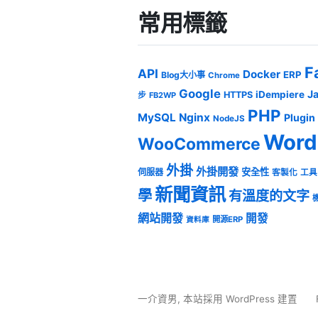
常用標籤
F
API
Docker
ERP
Blog大小事
Chrome
Google
J
iDempiere
HTTPS
步
FB2WP
PHP
MySQL
Nginx
Plugin
NodeJS
Word
WooCommerce
外掛
外掛開發
安全性
伺服器
客製化
工具
新聞資訊
學
有溫度的文字
網站開發
開發
開源ERP
資料庫
一介資男
,
本站採用 WordPress 建置