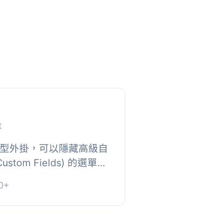
t
一個小型外掛，可以隱藏高級自
ustom Fields) 的選單項
更改您的 ACF 欄位，
0+
果您使用...