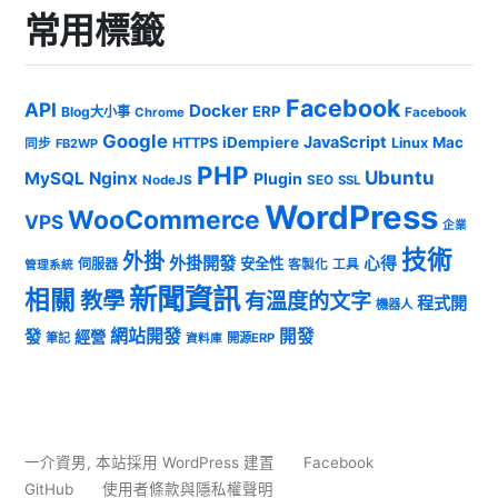
常用標籤
Facebook
API
Docker
ERP
Blog大小事
Chrome
Facebook
Google
JavaScript
iDempiere
Mac
HTTPS
Linux
同步
FB2WP
PHP
Ubuntu
MySQL
Nginx
Plugin
NodeJS
SEO
SSL
WordPress
WooCommerce
VPS
企業
技術
外掛
外掛開發
心得
安全性
伺服器
客製化
工具
管理系統
新聞資訊
相關
教學
有溫度的文字
程式開
機器人
發
網站開發
開發
經營
筆記
開源ERP
資料庫
一介資男
,
本站採用 WordPress 建置
Facebook
GitHub
使用者條款與隱私權聲明