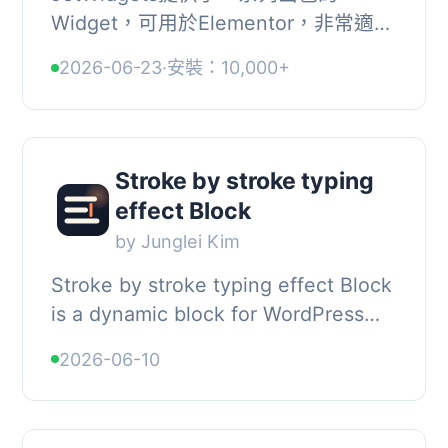
Widget，可用於Elementor，非常適合
創建各種內容。它的每個Widget都有自
2026-06-23
·
安裝：10,000+
己的內容樣式設置，可以在不編寫任何
代碼的情況下創建內...
Stroke by stroke typing
effect Block
by Junglei Kim
Stroke by stroke typing effect Block
is a dynamic block for WordPress
sites that need expressive text
2026-06-10
motion without sacrificing
accessibility or g...