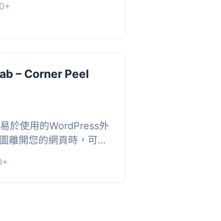
0+
後您可以...
ab – Corner Peel
個易於使用的WordPress外
圖離開您的網頁時，可顯
 讓您可以向想要離開您的
0+
個廣告。