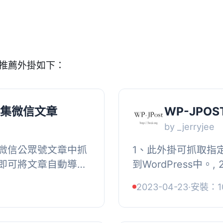
的推薦外掛如下：
采集微信文章
WP-JPOS
by _jerryjee
微信公眾號文章中抓
1、此外掛可抓取指
即可將文章自動導入
到WordPress中
率。, , 【主要功
結。, 3、可替換目
2023-04-23
·
安裝：1
...
Linux的Cron及Win