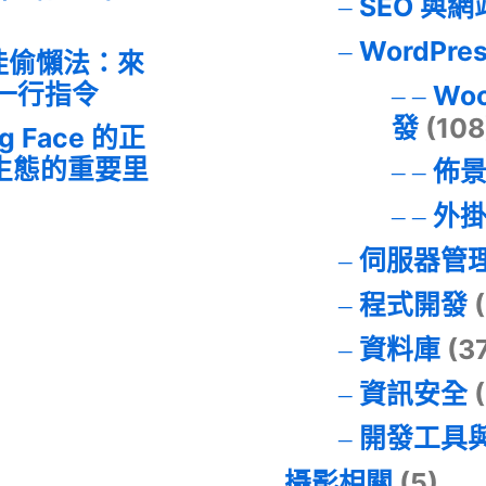
SEO 與
WordPre
最佳偷懶法：來
的一行指令
Wo
發
(108
ng Face 的正
I 生態的重要里
佈
外
伺服器管
程式開發
(
資料庫
(3
資訊安全
(
開發工具
攝影相關
(5)