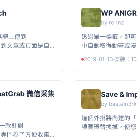
ch
WP ANIG
by rennz
媒體上傳到
透過單一標籤，即可在您
並附加到文章或頁面是自
中自動取得動畫或漫
自動抓取並附加有兩
細資訊，請閱讀：,
2019-01-13
·
安裝：10
 Chrome 擴展...
https://github.com
hatGrab 微信采集
Save & Im
by basteln3rk
這個外掛將內建的「
 是一款針對
項頁籤替換掉，使您能
插件，專門為了方便收集
像下載到 WordPr