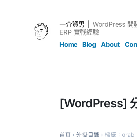
跳
至
主
一介資男
WordPress 
要
ERP 實戰經驗
內
Home
Blog
About
Con
容
文章
[WordPres
首頁
›
外掛目錄
› 標籤：grab