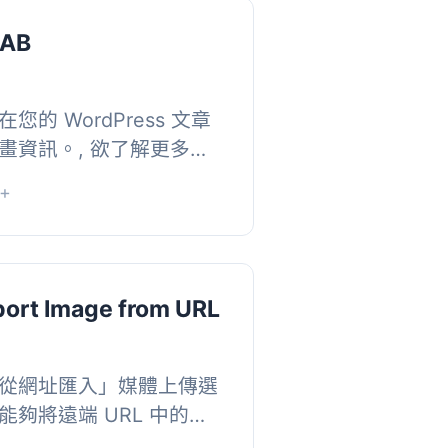
RAB
的 WordPress 文章
畫資訊。, 欲了解更多詳
+
/anigrab/wp-anigrab
port Image from URL
從網址匯入」媒體上傳選
夠將遠端 URL 中的圖
ess 媒體庫中。當地會建立