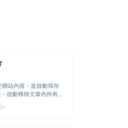
T
定網站內容，並自動保存
。, 2、自動移除文章內所有連
標站關鍵詞。, 4、支援
0+
dows的定時，可...