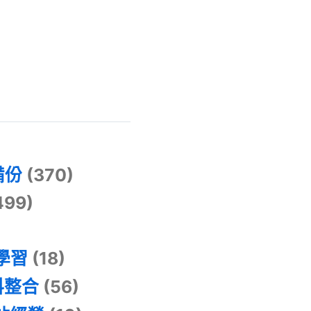
)
備份
(370)
499)
器學習
(18)
料整合
(56)