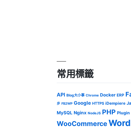
常用標籤
F
API
Docker
ERP
Blog大小事
Chrome
Google
J
iDempiere
HTTPS
步
FB2WP
PHP
MySQL
Nginx
Plugin
NodeJS
Word
WooCommerce