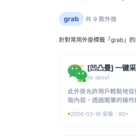
grab
共 9 款外掛
針對常用外掛標籤「grab」
[凹凸曼] 一键
by apoyl
此外掛允許用戶輕鬆地從
取內容，透過簡單的操作
編輯器，提升內容獲取的效
2026-03-18
·
安裝：60+
能】 , • 支援在編輯器旁顯