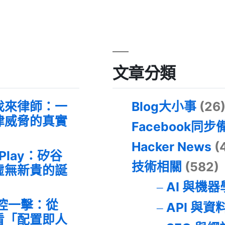
文章分類
找來律師：一
Blog大小事
(26
律威脅的真實
Facebook同步
Hacker News
(
 Play：矽谷
技術相關
(582)
虛無新貴的誕
AI 與機
失控一擊：從
API 與資
事件看「配置即人