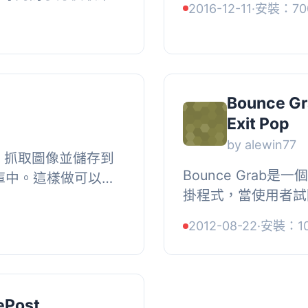
2016-12-11
·
安裝：70
 此插件支援多種收
遠端圖像的縮圖，上傳
號所有文章、文章
Bounce Gr
Exit Pop
by alewin77
L 抓取圖像並儲存到
Bounce Grab是一
媒體庫中。這樣做可以避
掛程式，當使用者試
片而造成的困擾。同
示角落撕去廣告。,
的步...
2012-08-22
·
安裝：1
網站的使用者展示多
ePost