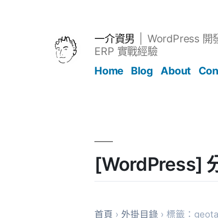
跳
至
主
一介資男
WordPress 
要
ERP 實戰經驗
內
Home
Blog
About
Con
容
文章
[WordPress
首頁
›
外掛目錄
› 標籤：geotar