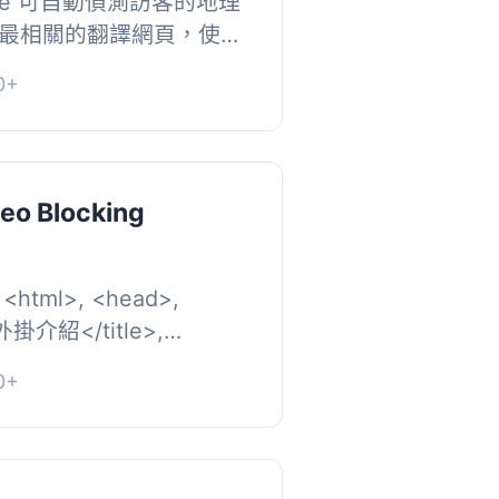
late 可自動偵測訪客的地理
最相關的翻譯網頁，使用
便客製化消息跨國界，無需維
0+
與答...
Geo Blocking
 <html>, <head>,
掛介紹</title>,
 , <h2>總結：...
0+