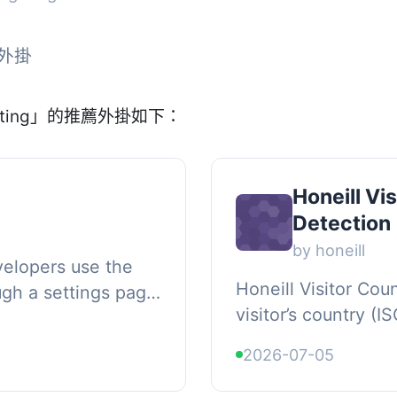
款外掛
eting」的推薦外掛如下：
Honeill Vi
Detection
by honeill
velopers use the
Honeill Visitor Cou
ugh a settings page
visitor’s country (I
de required.,
GB) from their IP 
l...
2026-07-05
GeoLite2 database.