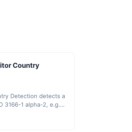
sitor Country
ntry Detection detects a
SO 3166-1 alpha-2, e.g.
address using MaxMind’s
..