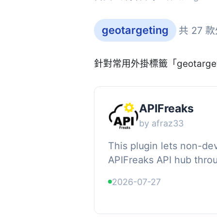
geotargeting
共 27 
針對常用外掛標籤「geotarg
APIFreaks
by afraz33
This plugin lets non-de
APIFreaks API hub thro
and shortcodes — no co
2026-07-27
Features:, , Visitor IP inte