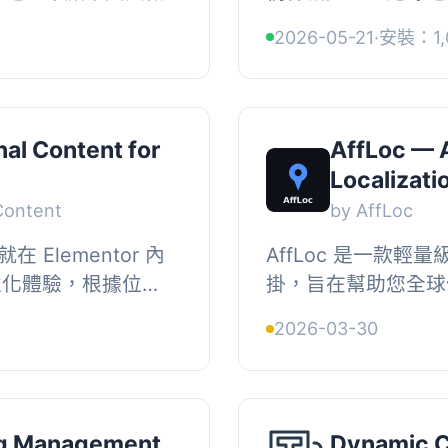
向訪客展示動態地理
來查找並排除機器人流量
2026-05-21
·
安裝：1,
[...
易用的 WordPress 
nal Content for
AffLoc — A
Localizati
Content
by AffLoc
 Elementor 內
AffLoc 是一款輕量級
個性化體驗，根據位
掛，旨在幫助您全球
調整 Elementor
自動檢測訪客的國家
2026-03-30
定...
盟連結，確保不因「您
ng Management
Dynamic C