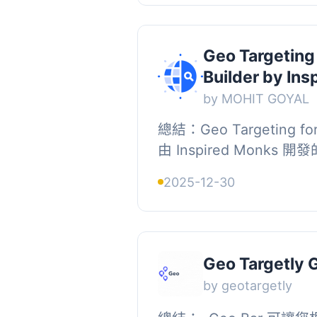
Geo Targeting 
Builder by In
by MOHIT GOYAL
總結：Geo Targeting for 
由 Inspired Monks 開
Builder 中新增訪客
2025-12-30
內啟用地理個性化可見性規.
Geo Targetly 
by geotargetly