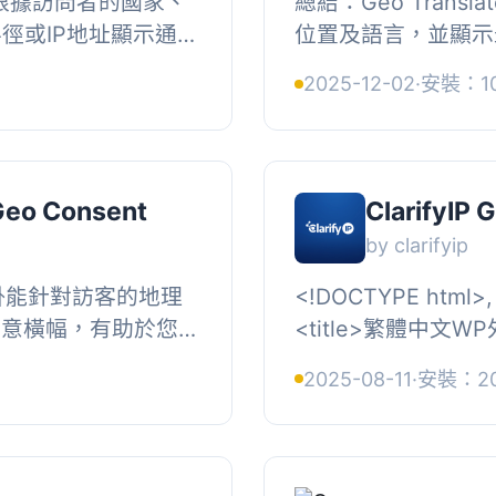
讓您根據訪問者的國家、
總結：Geo Trans
徑或IP地址顯示通知
位置及語言，並顯示
惠、傳遞區域性訊息
AI 翻譯技術，方
2025-12-02
·
安裝：1
...
護多個站點。, , 問題
Geo Consent
ClarifyIP 
by clarifyip
 外掛能針對訪客的地理
<!DOCTYPE html>,
e同意橫幅，有助於您的
<title>繁體中文WP外
、CCPA（加州）、
</head>, <body>,
2025-08-11
·
安裝：2
（加拿大）等...