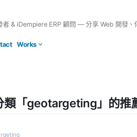
開發者 & iDempiere ERP 顧問 — 分享 We
tact
Works
] 分類「geotargeting」的
geting