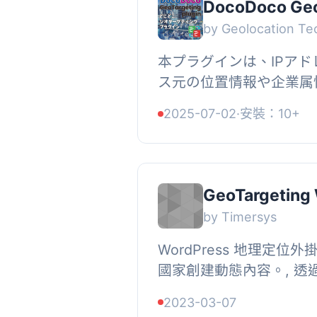
DocoDoco Geo
by Geolocation Te
本プラグインは、IPア
ス元の位置情報や企業属
訪問者に表示するコンテ
2025-07-02
·
安裝：10+
とができます。, また、AB
GeoTargeting
by Timersys
WordPress 地理定
國家創建動態內容。, 透
您可以指定哪些國家可以
2023-03-07