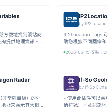
ariables
IP2Locati
by IP2Locati
鬆方便地找到網站訪
IP2Location Ta
址查詢提供地理資訊。
助您根據不同國家和
的文章中顯示地理數
客提供特定內容。這
2026-06-15
·
安裝：2
...
位址並將其轉換為地理
agon Radar
If-So Geol
by If-So Dyn
er （非常輕量級）的外
- 使用此插件可以
P 地址來顯示其大概
情符號），並記錄地