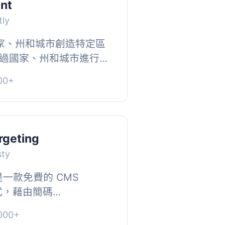
nt
tly
國家、州和城市創造特定區
過國家、州和城市進行網
可以讓您選擇從Geo
0+
用WordPress...
geting
sty
ng 是一款免費的 CMS
程式，藉由簡碼
 在網站頁面上設定地理位置定
000+
是將網站頁面的內容 (標