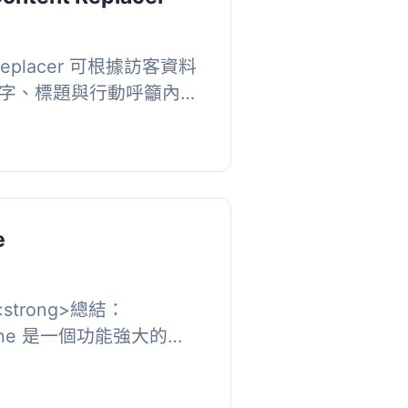
t Replacer 可根據訪客資料
字、標題與行動呼籲內
何頁面顯示不同版本的內
。, , ...
e
i><strong>總結：
yCache 是一個功能強大的
取外掛，將頁面快取和內容個