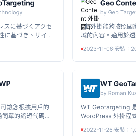
Targeting
Geo Conte
chnology
by Geo Targe
ドレスに基づくアクセ
, 此外掛能夠按照
性に基づき、サイト
域的內容。適用於透
ンツを切り換えるこ
站個性化。, 此外掛
2023-11-06
·
安裝：20
テ...
Targetly傳送內容或使
 WP
WT GeoTar
by Roman Ku
位外掛可讓您根據用戶的
WT Geotargeti
過簡單的縮短代碼，
WordPress 外掛
看到內容，或者哪些
(Shortcodes)
2022-11-26
·
安裝：1,
國家不允許訪問。, 例如：, ...
位。, 地理位置定位