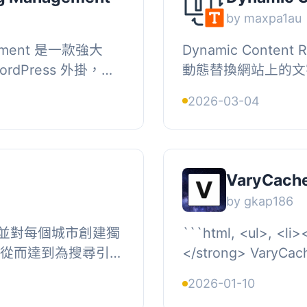
by maxpa1au
agement 是一款強大
Dynamic Conten
rdPress 外掛，旨
動態替換網站上的文
。無論是顯示廣告、
容。透過短代碼在任
2026-03-04
掛提供無...
容，實現精準的個人化行銷
VaryCach
by gkap186
並對每個城市創建獨
```html, <ul>, <l
，從而達到為搜尋引擎
</strong> Var
安裝和配置掛件, 如何
WordPress 快
2026-01-10
..
性化結合在一起...