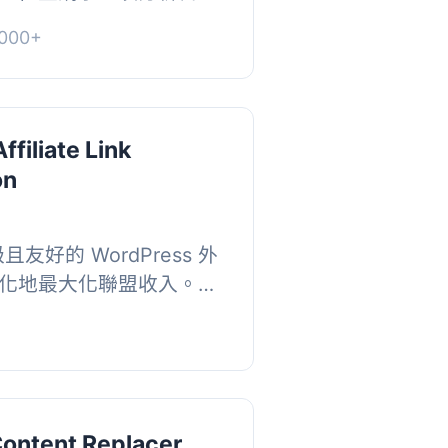
。- If-So 是一個簡單
000+
插件，無...
ffiliate Link
on
且友好的 WordPress 外
化地最大化聯盟收入。它
，並根據地區商店替換聯
所在的...
ontent Replacer