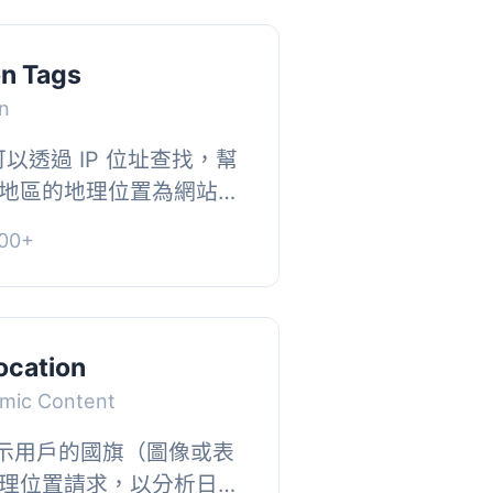
on Tags
on
gs 可以透過 IP 位址查找，幫
地區的地理位置為網站訪
個外掛可以偵測訪客的 IP
00+
位置...
ocation
amic Content
顯示用戶的國旗（圖像或表
理位置請求，以分析日誌