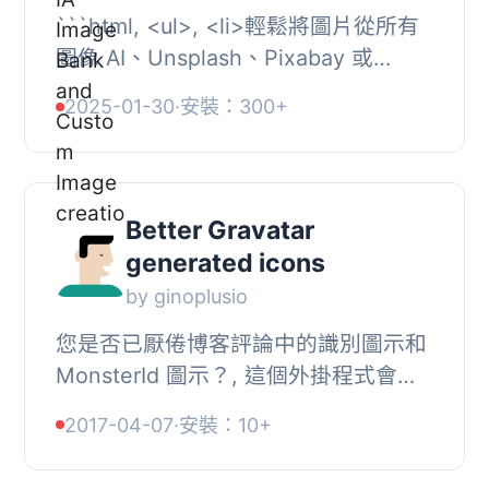
```html, <ul>, <li>輕鬆將圖片從所有
圖像 AI、Unsplash、Pixabay 或
Pexels 直接匯入到您的 WordPress 網
2025-01-30
·
安裝：300+
站，一切都在 WordPress 介面中進
行...
Better Gravatar
generated icons
by ginoplusio
您是否已厭倦博客評論中的識別圖示和
MonsterId 圖示？, 這個外掛程式會為
未設置 Gravatar 圖片的使用者添加新
2017-04-07
·
安裝：10+
頭像，您可以於「討論設定」中選擇
「空白」圖標...