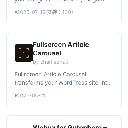
and responsive lightbox with
2026-07-13
·
安裝：100+
virtually no setup required., Check
the live demo a...
Fullscreen Article
Carousel
by charliezhao
Fullscreen Article Carousel
transforms your WordPress site into
an immersive reading sanctuary.
2026-05-21
With a single click, readers enter a
distraction-fr...
Webyx for Gutenberg –