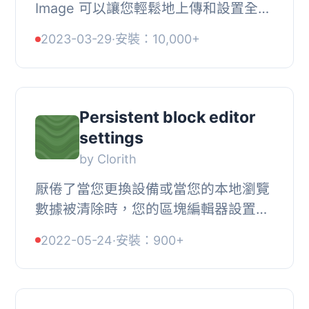
Image 可以讓您輕鬆地上傳和設置全螢
幕圖像作為您網站的背景。圖像將隨著
2023-03-29
·
安裝：10,000+
瀏覽器自動縮放，因此無論瀏覽器大小
如何，圖像都會...
Persistent block editor
settings
by Clorith
厭倦了當您更換設備或當您的本地瀏覽
數據被清除時，您的區塊編輯器設置隨
之丟失嗎？這款外掛插件就是為您而
2022-05-24
·
安裝：900+
來！, 區塊編輯器將所有設置存儲在所
謂的 “localSt...