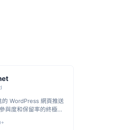
net
d
的 WordPress 網頁推送
參與度和保留率的終極工
可以輕鬆將即時通知直接
0+
即使他...