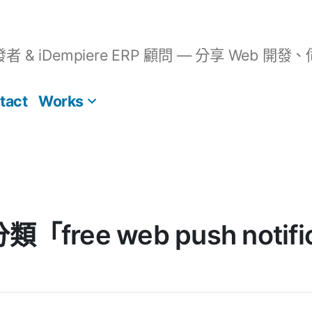
開發者 & iDempiere ERP 顧問 — 分享 We
tact
Works
分類「free web push noti