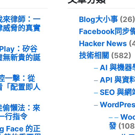
找來律師：一
Blog大小事
(26
律威脅的真實
Facebook同步
Hacker News
(
 Play：矽谷
技術相關
(582)
虛無新貴的誕
AI 與機
失控一擊：從
API 與資
事件看「配置即人
SEO 與
WordPre
最佳偷懶法：來
的一行指令
Wo
發
(108
ng Face 的正