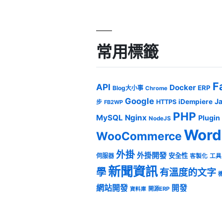
常用標籤
F
API
Docker
ERP
Blog大小事
Chrome
Google
J
iDempiere
HTTPS
步
FB2WP
PHP
MySQL
Nginx
Plugin
NodeJS
Word
WooCommerce
外掛
外掛開發
安全性
伺服器
客製化
工具
新聞資訊
學
有溫度的文字
網站開發
開發
開源ERP
資料庫