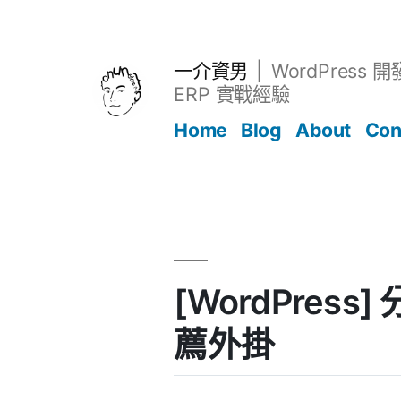
跳
至
主
一介資男
WordPress 
要
ERP 實戰經驗
內
Home
Blog
About
Con
容
文章
[WordPress] 
薦外掛