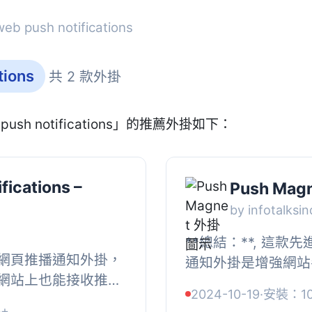
b push notifications
tions
共 2 款外掛
ush notifications」的推薦外掛如下：
fications –
Push Mag
by infotalksin
**總結：**, 這款先進
進的網頁推播通知外掛，
通知外掛是增強網站
網站上也能接收推播
具！透過此外掛，您
2024-10-19
·
安裝：1
P 和 HTTPS 網
發送到用戶的設備上，
0+