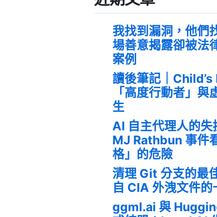
我找到漏洞，他們
場善意揭露卻被法
案例
讀後筆記｜Child’s
「高度行動者」與
生
AI 自主代理人的
MJ Rathbun 
格」的危險
清理 Git 分支的
自 CIA 外洩文件
ggml.ai 與 Huggi