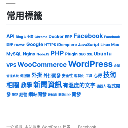
常用標籤
Facebook
API
Docker
ERP
Blog大小事
Chrome
Facebook
Google
JavaScript
iDempiere
Mac
HTTPS
Linux
同步
FB2WP
PHP
Ubuntu
MySQL
Nginx
Plugin
NodeJS
SEO
SSL
WordPress
WooCommerce
VPS
企業
技術
外掛
外掛開發
心得
安全性
伺服器
客製化
工具
管理系統
新聞資訊
相關
教學
有溫度的文字
程式開
機器人
發
網站開發
開發
經營
筆記
開源ERP
資料庫
一介資男
,
本站採用 WordPress 建置
Facebook