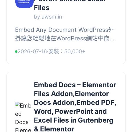
Files
by awsm.in
Embed Any Document WordPress外
掛讓您輕鬆地在WordPress網站中嵌入
PDF、Word、PowerPoint和Excel文
2026-07-16
·
安裝：50,000+
件。此外掛整合了Google Docs
Viewer和Microsoft Office O...
Embed Docs – Elementor
Files Addon,Elementor
Docs Addon,Embed PDF,
Word, PowerPoint and
Excel Files in Gutenberg
& Elementor