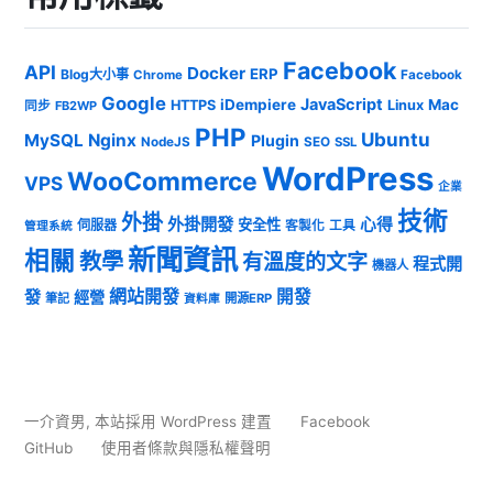
Facebook
API
Docker
ERP
Blog大小事
Chrome
Facebook
Google
JavaScript
iDempiere
Mac
HTTPS
Linux
同步
FB2WP
PHP
Ubuntu
MySQL
Nginx
Plugin
NodeJS
SEO
SSL
WordPress
WooCommerce
VPS
企業
技術
外掛
外掛開發
心得
安全性
伺服器
客製化
工具
管理系統
新聞資訊
相關
教學
有溫度的文字
程式開
機器人
發
網站開發
開發
經營
筆記
開源ERP
資料庫
一介資男
,
本站採用 WordPress 建置
Facebook
GitHub
使用者條款與隱私權聲明