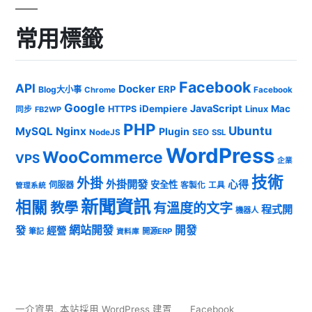
常用標籤
Facebook
API
Docker
ERP
Blog大小事
Chrome
Facebook
Google
JavaScript
iDempiere
Mac
HTTPS
Linux
同步
FB2WP
PHP
Ubuntu
MySQL
Nginx
Plugin
NodeJS
SEO
SSL
WordPress
WooCommerce
VPS
企業
技術
外掛
外掛開發
心得
安全性
伺服器
客製化
工具
管理系統
新聞資訊
相關
教學
有溫度的文字
程式開
機器人
發
網站開發
開發
經營
筆記
開源ERP
資料庫
一介資男
,
本站採用 WordPress 建置
Facebook