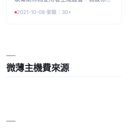
一所學校、大學或機構，有很多學生和
2021-10-08
·
安裝：30+
很多課程，你需要為每個學生的每門課
生成證書，...
微薄主機費來源